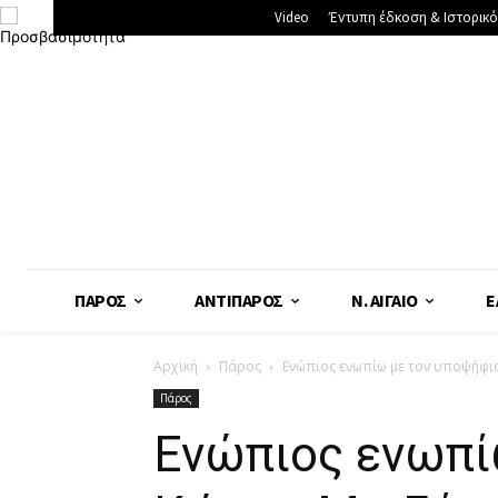
Video
Έντυπη έδκοση & Ιστορικό
ΠΆΡΟΣ
ΑΝΤΊΠΑΡΟΣ
Ν. ΑΙΓΑΊΟ
Ε
Αρχική
Πάρος
Ενώπιος ενωπίω με τον υποψήφ
Πάρος
Ενώπιος ενωπί