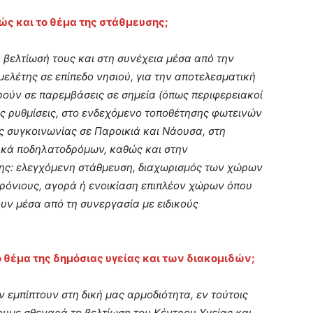
ς και το θέμα της στάθμευσης;
 βελτίωσή τους και στη συνέχεια μέσα από την
ελέτης σε επίπεδο νησιού, για την αποτελεσματική
ρούν σε παρεμβάσεις σε σημεία (όπως περιφερειακοί
ς ρυθμίσεις, στο ενδεχόμενο τοποθέτησης φωτεινών
ς συγκοινωνίας σε Παροικιά και Νάουσα, στη
ακά ποδηλατοδρόμων, καθώς και στην
ης: ελεγχόμενη στάθμευση, διαχωρισμός των χώρων
ρόνιους, αγορά ή ενοικίαση επιπλέον χώρων όπου
υν μέσα από τη συνεργασία με ειδικούς
 θέμα της δημόσιας υγείας και των διακομιδών;
ν εμπίπτουν στη δική μας αρμοδιότητα, εν τούτοις
ουμε σθεναρά τη βελτίωση του Κέντρου Υγείας και