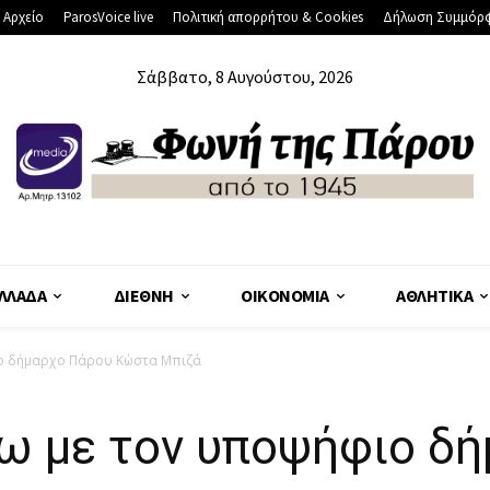
 Αρχείο
ParosVoice live
Πολιτική απορρήτου & Cookies
Δήλωση Συμμόρ
Σάββατο, 8 Αυγούστου, 2026
ΛΛΆΔΑ
ΔΙΕΘΝΉ
ΟΙΚΟΝΟΜΊΑ
ΑΘΛΗΤΙΚΆ
ιο δήμαρχο Πάρου Κώστα Μπιζά
ω με τον υποψήφιο δ