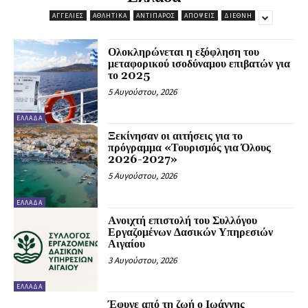
ΑΓΓΕΛΊΕΣ
ΑΘΛΗΤΙΚΆ
ΑΝΤΊΠΑΡΟΣ
ΑΠΌΨΕΙΣ
ΔΙΕΘΝΉ
Ολοκληρώνεται η εξόφληση του
μεταφορικού ισοδύναμου επιβατών για
το 2025
5 Αυγούστου, 2026
ΕΛΛΆΔΑ
Ξεκίνησαν οι αιτήσεις για το
πρόγραμμα «Τουρισμός για Όλους
2026-2027»
5 Αυγούστου, 2026
ΕΛΛΆΔΑ
Aνοιχτή επιστολή του Συλλόγου
Εργαζομένων Δασικών Υπηρεσιών
Αιγαίου
3 Αυγούστου, 2026
ΕΛΛΆΔΑ
Έφυγε από τη ζωή ο Ιωάννης