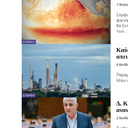
7 Αυγο
Σύμφω
φαινό
θα ξε
των...
ΔΙΕΘΝΉ
Καύσ
απε
6 Ιουλί
Παραμ
λόγω
ΔΙΕΘΝΉ
Δ. 
αναν
2 Ιουλί