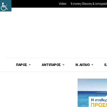
Video
Έντυπη έδκοση & Ιστορικό
ΠΆΡΟΣ
ΑΝΤΊΠΑΡΟΣ
Ν. ΑΙΓΑΊΟ
Ε