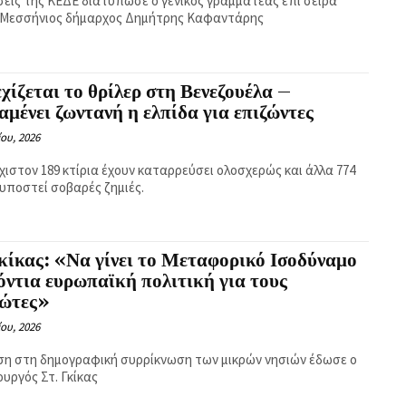
έσεις της ΚΕΔΕ διατύπωσε ο γενικός γραμματέας επί σειρά
 Μεσσήνιος δήμαρχος Δημήτρης Καφαντάρης
χίζεται το θρίλερ στη Βενεζουέλα –
μένει ζωντανή η ελπίδα για επιζώντες
ίου, 2026
χιστον 189 κτίρια έχουν καταρρεύσει ολοσχερώς και άλλα 774
 υποστεί σοβαρές ζημιές.
κίκας: «Να γίνει το Μεταφορικό Ισοδύναμο
όντια ευρωπαϊκή πολιτική για τους
ιώτες»
ίου, 2026
η στη δημογραφική συρρίκνωση των μικρών νησιών έδωσε ο
υργός Στ. Γκίκας