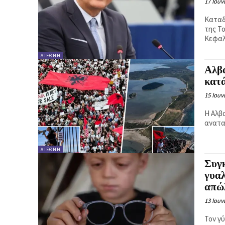
17 Ιουν
Καταδ
της Τ
Κεφαλ
ΔΙΕΘΝΉ
Αλβα
κατ
15 Ιουν
Η Αλβ
ανατα
ΔΙΕΘΝΉ
Συγκ
γυαλ
απώλ
13 Ιουν
Τον γύ