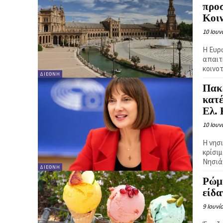
προ
Κοι
10 Ιουν
Η Ευρ
απαιτ
κοινο
ΔΙΕΘΝΉ
Πακέ
κατ
Ελ.
10 Ιουν
Η νησ
κρίσι
Νησιά
ΔΙΕΘΝΉ
Ρώμ
είδ
9 Ιουνί