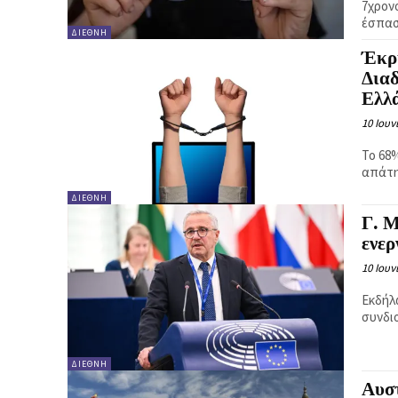
7χρον
έσπασ
ΔΙΕΘΝΉ
Έκρ
Δια
Ελλ
10 Ιουν
Το 68
απάτη
ΔΙΕΘΝΉ
Γ. 
ενερ
10 Ιουν
Εκδήλω
συνδι
ΔΙΕΘΝΉ
Αυστ