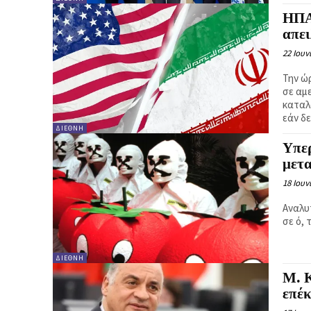
ΗΠΑ 
απει
22 Ιουν
Την ώ
σε αμ
καταλ
εάν δ
ΔΙΕΘΝΉ
Υπερ
μετ
18 Ιουν
Αναλυ
σε ό,
ΔΙΕΘΝΉ
Μ. 
επέκ