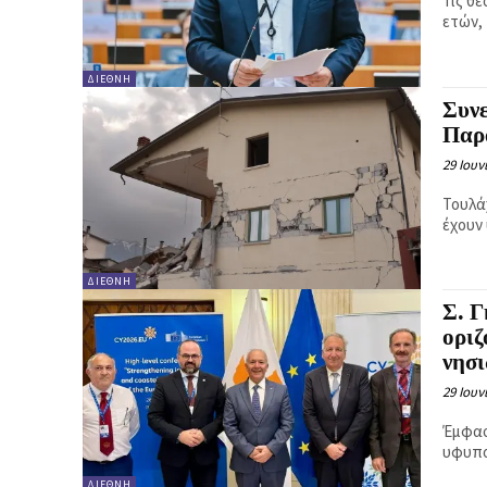
Τις θ
ετών,
ΔΙΕΘΝΉ
Συνε
Παρα
29 Ιουν
Τουλά
έχουν
ΔΙΕΘΝΉ
Σ. Γ
οριζ
νησ
29 Ιουν
Έμφασ
υφυπο
ΔΙΕΘΝΉ