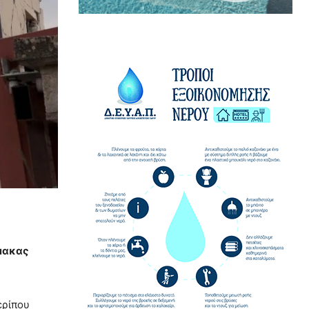
ίμακας
ερίπου