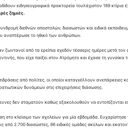
δίδουν ειδησεογραφικά πρακτορεία τουλάχιστον 189 κτίρια 
ρές ζημιές.
η συνδρομή διεθνών αποστολών, διασωστών και ειδικά εκπαιδε
ου αναπτέρωσε το ηθικό των ανθρώπων.
ν ζωντανοί από τα ερείπια σχεδόν τέσσερις ημέρες μετά τον 
εντινής, που είχε παίξει στον Ατρόμητο και έχασε τη γυναίκα τ
ιδράσεις από πολίτες, οι οποίοι καταγγέλλουν ανεπάρκειες κ
ατιωτικών δυνάμεων στις επιχειρήσεις διάσωσης.
ρευνες δεν σταματούν καθώς εξακολουθούν να εντοπίζονται ε
η στο κλείσιμο των σχολείων για μία εβδομάδα. Ευχαρίστησε 
ς από 2.700 διασώστες, 86 ειδικές ομάδες σκύλων και εκατον