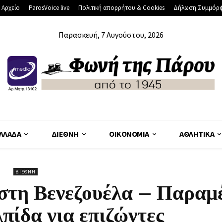
 Αρχείο
ParosVoice live
Πολιτική απορρήτου & Cookies
Δήλωση Συμμόρ
Παρασκευή, 7 Αυγούστου, 2026
ΛΛΆΔΑ
ΔΙΕΘΝΉ
ΟΙΚΟΝΟΜΊΑ
ΑΘΛΗΤΙΚΆ
ΔΙΕΘΝΉ
 στη Βενεζουέλα – Παραμ
πίδα για επιζώντες