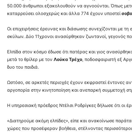
50.000 άνθρωποι εξακολουθούν να αγνοούνται. Όπως μετα
καταρρεύσει ολοσχερώς και άλλα 774 έχουν υποστεί
σοβα
Οι επιχειρήσεις έρευνας και διάσωσης συνεχίζονται με τ
σκύλων. Δύο 11χρονοι ανασύρθηκαν ζωντανοί, γεγονός π
Ελπίδα στον κόσμο έδωσε ότι πατέρας και γιος ανασύρθηκα
μετά το θρίλερ με τον
Λούκα Τρέχο
, ποδοσφαιριστή εξ Αργ
δυο του παιδιά.
Ωστόσο, σε αρκετές περιοχές έχουν εκφραστεί έντονες αντ
αργοπορία στην κινητοποίηση και ανεπαρκή συμμετοχή στρ
Η υπηρεσιακή πρόεδρος Ντέλσι Ροδρίγκες δήλωσε ότι οι έ
«Διατηρούμε ακόμη ελπίδες», είπε και ανακοίνωσε παράτασ
χώρες που προσέφεραν βοήθεια, στέλνοντας περισσότερου