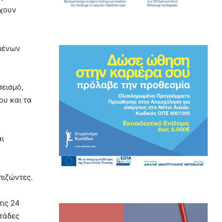
έχουν
υμένων
σεισμό,
ου και τα
αι
πιζώντες.
τις 24
τάδες