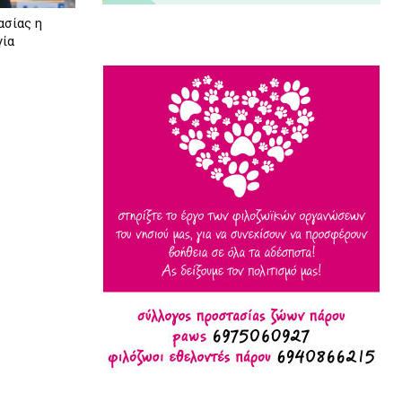
ασίας η
γία