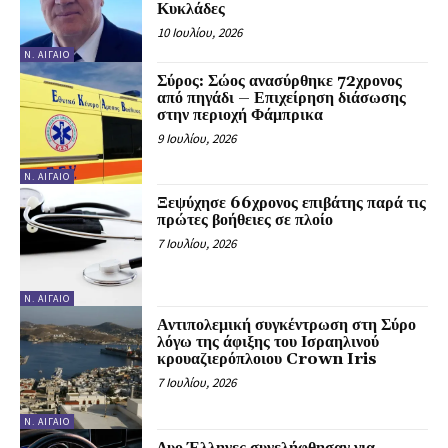
Κυκλάδες
10 Ιουλίου, 2026
Ν. ΑΙΓΑΊΟ
Σύρος: Σώος ανασύρθηκε 72χρονος
από πηγάδι – Επιχείρηση διάσωσης
στην περιοχή Φάμπρικα
9 Ιουλίου, 2026
Ν. ΑΙΓΑΊΟ
Ξεψύχησε 66χρονος επιβάτης παρά τις
πρώτες βοήθειες σε πλοίο
7 Ιουλίου, 2026
Ν. ΑΙΓΑΊΟ
Αντιπολεμική συγκέντρωση στη Σύρο
λόγω της άφιξης του Ισραηλινού
κρουαζιερόπλοιου Crown Iris
7 Ιουλίου, 2026
Ν. ΑΙΓΑΊΟ
Δυο Έλληνες συνελήφθησαν για