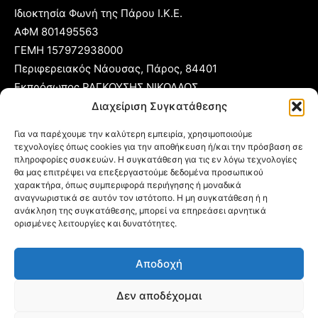
Ιδιοκτησία Φωνή της Πάρου Ι.Κ.Ε.
ΑΦΜ 801495563
ΓΕΜΗ 157972938000
Περιφερειακός Νάουσας, Πάρος, 84401
Εκπρόσωπος ΡΑΓΚΟΥΣΗΣ ΝΙΚΟΛΑΟΣ
Διαχείριση Συγκατάθεσης
T:
22840 53555
Για να παρέχουμε την καλύτερη εμπειρία, χρησιμοποιούμε
Κ:
6977 248885
τεχνολογίες όπως cookies για την αποθήκευση ή/και την πρόσβαση σε
E:
foni@typoparos.gr
(για αγγελίες:
sales@typoparos.gr
)
πληροφορίες συσκευών. Η συγκατάθεση για τις εν λόγω τεχνολογίες
θα μας επιτρέψει να επεξεργαστούμε δεδομένα προσωπικού
χαρακτήρα, όπως συμπεριφορά περιήγησης ή μοναδικά
αναγνωριστικά σε αυτόν τον ιστότοπο. Η μη συγκατάθεση ή η
ανάκληση της συγκατάθεσης, μπορεί να επηρεάσει αρνητικά
Πολιτική απορρήτου & Cookies
ορισμένες λειτουργίες και δυνατότητες.
Δήλωση Συμμόρφωσης
Αποδοχή
Όροι Χρήσης
Ταυτότητα
Δεν αποδέχομαι
Πολιτική Cookies (ΕΕ)