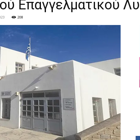
νού Επαγγελματικού Λυ
023
208