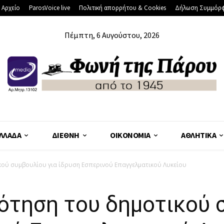
 Αρχείο
ParosVoice live
Πολιτική απορρήτου & Cookies
Δήλωση Συμμόρ
Πέμπτη, 6 Αυγούστου, 2026
ΛΛΆΔΑ
ΔΙΕΘΝΉ
ΟΙΚΟΝΟΜΊΑ
ΑΘΛΗΤΙΚΆ
κού συμβουλίου για ίδρυση Εσπερινού Επαγγελματικού Λυκείου
ότηση του δημοτικού σ