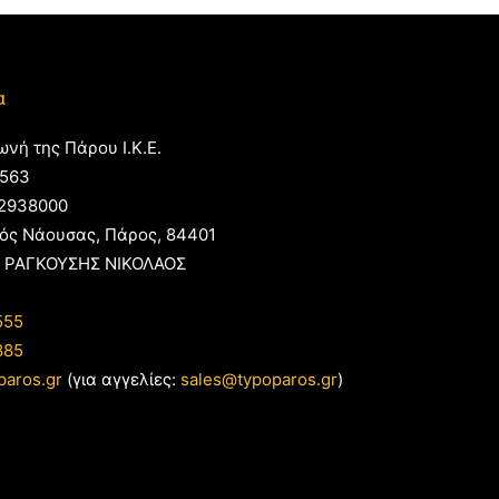
α
ωνή της Πάρου Ι.Κ.Ε.
563
2938000
ός Νάουσας, Πάρος, 84401
 ΡΑΓΚΟΥΣΗΣ ΝΙΚΟΛΑΟΣ
555
885
paros.gr
(για αγγελίες:
sales@typoparos.gr
)