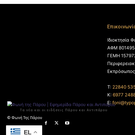
Επικοινωνί
Ιδιοκτησία Φ
ΑΦΜ 801495
ΓΕΜΗ 15797
Περιφερειακ
Εκπρόσωπος
T:
22840 53
Κ:
6977 248
E:
foni@typo
Τα νέα και οι ειδήσεις Πάρου και Αντιπάρου
© Φωνή Της Πάρου
EL