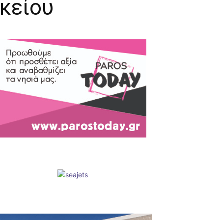
κείου