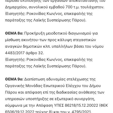
περίοδο υλοποίησης των εργασιών αποκατάστασης του
Δημαρχείου, συνολικού εμβαδού 700 τ.μ. τουλάχιστον.
(Εισηγητής: Ροκονίδας Κων/νος, επικεφαλής της
παράταξης της Λαϊκής Συσπείρωσης Πάρου).
ΘΕΜΑ 8ο:
Προκήρυξη μειοδοτικού διαγωνισμού για
μίσθωση ακινήτου-των προς κάλυψη στεγαστικών
αναγκών δημοτικών κλπ. υπαλλήλων βάσει του νόμου
4483/2017 άρθρο 32.
(Εισηγητής: Ροκονίδας Κων/νος, επικεφαλής της
παράταξης της Λαϊκής Συσπείρωσης Πάρου).
ΘΕΜΑ 9ο:
Διαπίστωση αδυναμίας στελέχωσης της
Οργανικής Μονάδας Εσωτερικού Ελέγχου του Δήμου
Πάρου και απόφαση επί της διαδικασίας ανάθεσης των
υπηρεσιών υποστήριξης σε εξωτερικό συνεργάτη,
σύμφωνα με την Απόφαση ΥΠΕΣ 86218/15.12.20022 (ΦΕΚ
6506/19.12.2022 τεύχος β) και του ν. 4795/2021.