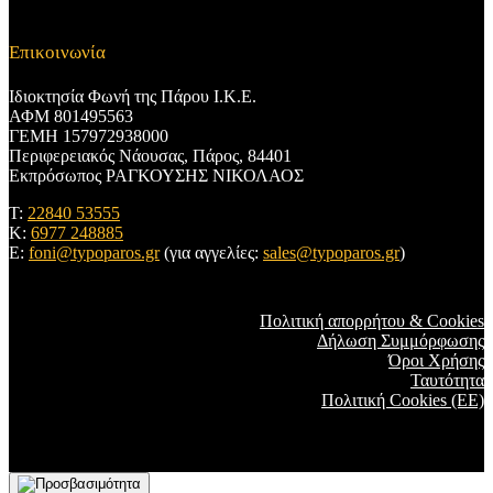
Επικοινωνία
Ιδιοκτησία Φωνή της Πάρου Ι.Κ.Ε.
ΑΦΜ 801495563
ΓΕΜΗ 157972938000
Περιφερειακός Νάουσας, Πάρος, 84401
Εκπρόσωπος ΡΑΓΚΟΥΣΗΣ ΝΙΚΟΛΑΟΣ
T:
22840 53555
Κ:
6977 248885
E:
foni@typoparos.gr
(για αγγελίες:
sales@typoparos.gr
)
Πολιτική απορρήτου & Cookies
Δήλωση Συμμόρφωσης
Όροι Χρήσης
Ταυτότητα
Πολιτική Cookies (ΕΕ)