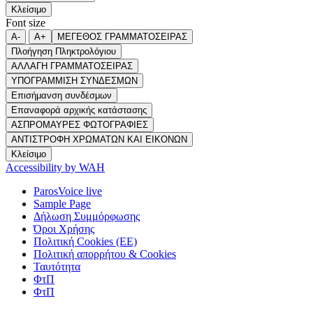
Κλείσιμο
Font size
A-
A+
ΜΕΓΕΘΟΣ ΓΡΑΜΜΑΤΟΣΕΙΡΑΣ
Πλοήγηση Πληκτρολόγιου
ΑΛΛΑΓΗ ΓΡΑΜΜΑΤΟΣΕΙΡΑΣ
ΥΠΟΓΡΑΜΜΙΣΗ ΣΥΝΔΕΣΜΩΝ
Επισήμανση συνδέσμων
Επαναφορά αρχικής κατάστασης
ΑΣΠΡΟΜΑΥΡΕΣ ΦΩΤΟΓΡΑΦΙΕΣ
ΑΝΤΙΣΤΡΟΦΗ ΧΡΩΜΑΤΩΝ ΚΑΙ ΕΙΚΟΝΩΝ
Κλείσιμο
Accessibility by WAH
ParosVoice live
Sample Page
Δήλωση Συμμόρφωσης
Όροι Χρήσης
Πολιτική Cookies (ΕΕ)
Πολιτική απορρήτου & Cookies
Ταυτότητα
ΦτΠ
ΦτΠ