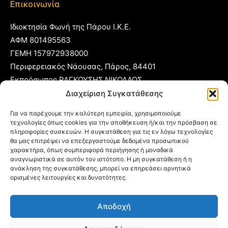
Επικοινωνία
Ιδιοκτησία Φωνή της Πάρου Ι.Κ.Ε.
ΑΦΜ 801495563
ΓΕΜΗ 157972938000
Περιφερειακός Νάουσας, Πάρος, 84401
Εκπρόσωπος ΡΑΓΚΟΥΣΗΣ ΝΙΚΟΛΑΟΣ
Διαχείριση Συγκατάθεσης
T:
22840 53555
Για να παρέχουμε την καλύτερη εμπειρία, χρησιμοποιούμε
Κ:
6977 248885
τεχνολογίες όπως cookies για την αποθήκευση ή/και την πρόσβαση σε
πληροφορίες συσκευών. Η συγκατάθεση για τις εν λόγω τεχνολογίες
E:
foni@typoparos.gr
(για αγγελίες:
sales@typoparos.gr
)
θα μας επιτρέψει να επεξεργαστούμε δεδομένα προσωπικού
χαρακτήρα, όπως συμπεριφορά περιήγησης ή μοναδικά
αναγνωριστικά σε αυτόν τον ιστότοπο. Η μη συγκατάθεση ή η
ανάκληση της συγκατάθεσης, μπορεί να επηρεάσει αρνητικά
Πολιτική απορρήτου & Cookies
ορισμένες λειτουργίες και δυνατότητες.
Δήλωση Συμμόρφωσης
Αποδοχή
Όροι Χρήσης
Ταυτότητα