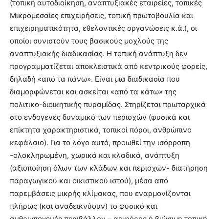
(τοπική αυτοδιοίκηση, αναπτυξιακές εταιρείες, τοπικές
Μικρομεσαίες επιχειρήσεις, τοπική πρωτοβουλία και
επιχειρηματικότητα, εθελοντικές οργανώσεις κ.ά.), οι
οποίοι συνιστούν τους βασικούς μοχλούς της
αναπτυξιακής διαδικασίας. Η τοπική ανάπτυξη δεν
προγραμματίζεται αποκλειστικά από κεντρικούς φορείς,
δηλαδή «από τα πάνω». Είναι μια διαδικασία που
διαμορφώνεται και ασκείται «από τα κάτω» της
πολιτικο-διοικητικής πυραμίδας. Στηρίζεται πρωταρχικά
στο ενδογενές δυναμικό των περιοχών (φυσικά και
επίκτητα χαρακτηριστικά, τοπικοί πόροι, ανθρώπινο
κεφάλαιο). Για το λόγο αυτό, προωθεί την ισόρροπη
-ολοκληρωμένη, χωρικά και κλαδικά, ανάπτυξη
(αξιοποίηση όλων των κλάδων και περιοχών- διατήρηση
παραγωγικού και οικιστικού ιστού), μέσα από
παρεμβάσεις μικρής κλίμακας, που εναρμονίζονται
πλήρως (και αναδεικνύουν) το φυσικό και
ανθρωπογενές περιβάλλον – αειφόρος ή βιώσιμη τοπική