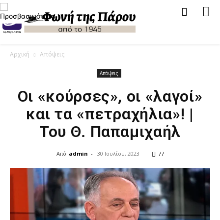
Αρχική
Απόψεις
Απόψεις
Οι «κούρσες», οι «λαγοί»
και τα «πετραχήλια»! |
Του Θ. Παπαμιχαήλ
Από
admin
-
30 Ιουλίου, 2023
77