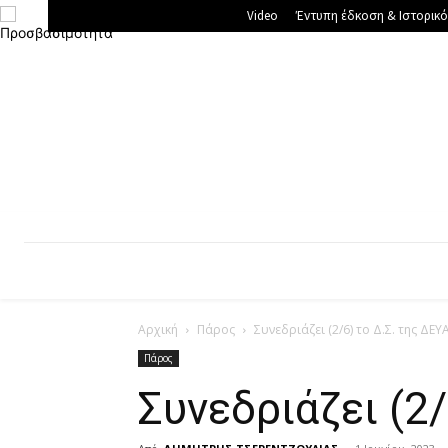
Video
Έντυπη έδκοση & Ιστορικό
ΠΆΡΟΣ
ΑΝΤΊΠΑΡΟΣ
Ν. ΑΙΓΑΊΟ
ΕΛ
Αρχική
Πάρος
Συνεδριάζει (2/6) το Δ.Σ. της ΔΕ
Πάρος
Συνεδριάζει (2