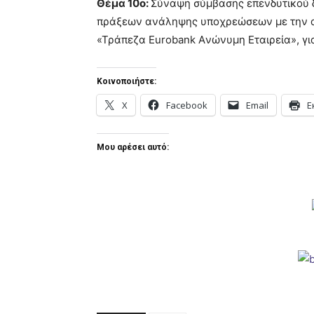
Θέμα 10ο:
Σύναψη σύμβασης επενδυτικού 
πράξεων ανάληψης υποχρεώσεων με την αν
«Τράπεζα Eurobank Aνώνυμη Εταιρεία», γι
Κοινοποιήστε:
X
Facebook
Email
Ε
Μου αρέσει αυτό: