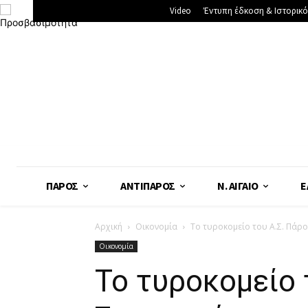
Video
Έντυπη έδκοση & Ιστορικό
ΠΆΡΟΣ
ΑΝΤΊΠΑΡΟΣ
Ν. ΑΙΓΑΊΟ
Ε
Αρχική
Οικονομία
Το τυροκομείο του Α.Σ. Πάρου
Οικονομία
Το τυροκομείο 