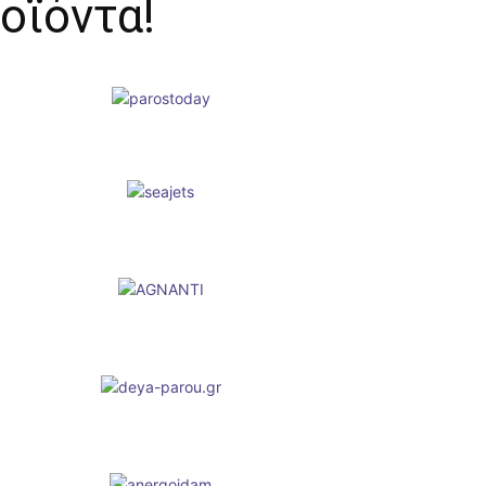
οϊόντα!