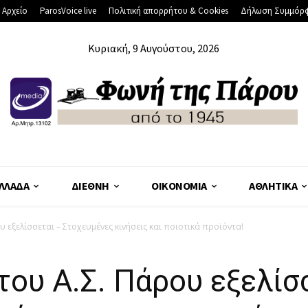
 Αρχείο
ParosVoice live
Πολιτική απορρήτου & Cookies
Δήλωση Συμμόρ
Κυριακή, 9 Αυγούστου, 2026
ΛΛΆΔΑ
ΔΙΕΘΝΉ
ΟΙΚΟΝΟΜΊΑ
ΑΘΛΗΤΙΚΆ
 εξελίσσεται – Στοχευμένες κινήσεις και ποιοτικά προϊόντα!
του Α.Σ. Πάρου εξελίσ