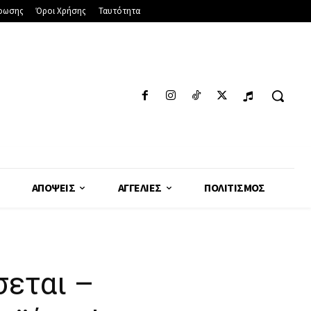
φωσης
Όροι Χρήσης
Ταυτότητα
ΑΠΌΨΕΙΣ
ΑΓΓΕΛΊΕΣ
ΠΟΛΙΤΙΣΜΌΣ
σεται –