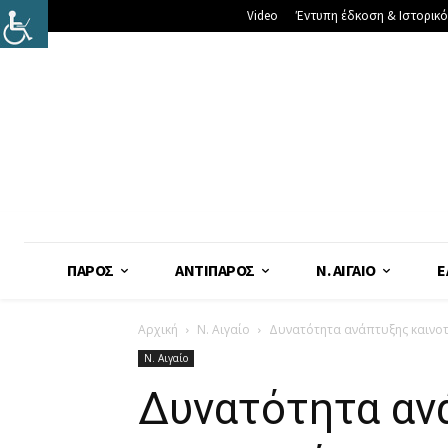
Video
Έντυπη έδκοση & Ιστορικό
ΠΆΡΟΣ
ΑΝΤΊΠΑΡΟΣ
Ν. ΑΙΓΑΊΟ
Ε
Αρχική
Ν. Αιγαίο
Δυνατότητα ανάπτυξης καινοτ
Ν. Αιγαίο
Δυνατότητα αν