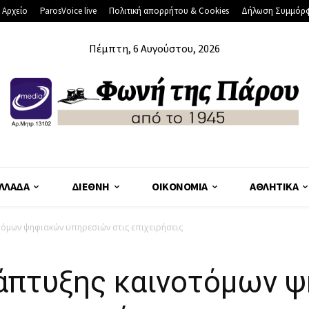
 Αρχείο
ParosVoice live
Πολιτική απορρήτου & Cookies
Δήλωση Συμμόρ
Πέμπτη, 6 Αυγούστου, 2026
ΛΛΆΔΑ
ΔΙΕΘΝΉ
ΟΙΚΟΝΟΜΊΑ
ΑΘΛΗΤΙΚΆ
όμων ψηφιακών υπηρεσιών στις επιχειρήσεις
άπτυξης καινοτόμων 