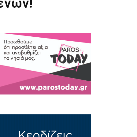
ένων!