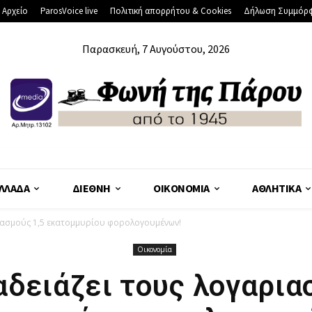
 Αρχείο
ParosVoice live
Πολιτική απορρήτου & Cookies
Δήλωση Συμμόρ
Παρασκευή, 7 Αυγούστου, 2026
ΛΛΆΔΑ
ΔΙΕΘΝΉ
ΟΙΚΟΝΟΜΊΑ
ΑΘΛΗΤΙΚΆ
ιασμούς 1,5 εκατομμυρίου φορολογουμένων!
Οικονομία
δειάζει τους λογαρια