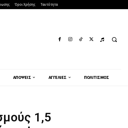
φωσης
Όροι Χρήσης
Ταυτότητα
ΑΠΌΨΕΙΣ
ΑΓΓΕΛΊΕΣ
ΠΟΛΙΤΙΣΜΌΣ
σμούς 1,5