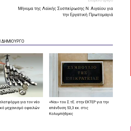
Επόμενο άρθρο
Μήνυμα της Λαϊκής Συσπείρωσης Ν. Αιγαίου για
την Εργατική Πρωτομαγιά
Ν ΔΗΜΙΟΥΡΓΟ
 πλατφόρμα για τον νέο
«Ναι» του Σ.τΕ. στην ΕΚΤΕΡ για την
κό μηχανισμό οφειλών
επένδυση 53,3 εκ. στις
Κολυμπήθρες