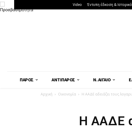
Video
Έντυπη έδκοση & Ιστορικό
ΠΆΡΟΣ
ΑΝΤΊΠΑΡΟΣ
Ν. ΑΙΓΑΊΟ
Ε
Αρχική
Οικονομία
Η ΑΑΔΕ αδειάζει τους λογαρ
Η ΑΑΔΕ α