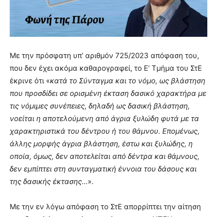
Με την πρόσφατη υπ’ αριθμόν 725/2023 απόφαση του,
που δεν έχει ακόμα καθαρογραφεί, το Ε’ Τμήμα του ΣτΕ
έκρινε ότι «
κατά το Σύνταγμα και το νόμο, ως βλάστηση
που προσδίδει σε ορισμένη έκταση δασικό χαρακτήρα με
τις νόμιμες συνέπειες, δηλαδή ως δασική βλάστηση,
νοείται η αποτελούμενη από άγρια ξυλώδη φυτά με τα
χαρακτηριστικά του δέντρου ή του θάμνου. Επομένως,
άλλης μορφής άγρια βλάστηση, έστω και ξυλώδης, η
οποία, όμως, δεν αποτελείται από δέντρα και θάμνους,
δεν εμπίπτει στη συνταγματική έννοια του δάσους και
της δασικής έκτασης…
».
Με την εν λόγω απόφαση το ΣτΕ απορρίπτει την αίτηση