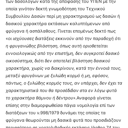
των δασολόγων κατά της απόφασης του ΥΠΕΝ με την
οποία γινόταν δεκτή γνωμοδότηση του Τεχνικού
Συμβουλίου Δασών περί μη χαρακτηρισμού ως δασών ή
δασικού χαρακτήρα εκτάσεων καλυπτόμενων από
φρύγανα ή ασπάλαθους. Γίνεται επομένως δεκτό πως
«
ο
ι ισχύουσες διατάξεις εκκινούν από την παραδοχή ότι
η φρυγανώδης βλάστηση, όπως αυτή οριοθετείται
εννοιολογικώς από την επιστήμη, δεν συγκροτεί δασικό
οικοσύστημα, διότι δεν αποτελεί βλάστηση δασικού
χαρακτήρα, χωρίς να διακρίνουν, κατά την έννοιά τους,
μεταξύ φρυγάνων με ξυλώδη κορμό ή μη, εφόσον,
πάντως, ο ξυλώδης κορμός τους, αν υπάρχει, δεν έχει τα
χαρακτηριστικά που θα προσέδιδαν στα εν λόγω φυτά
το χαρακτήρα θάμνου ή δέντρου
».Αναφορά γίνεται
επίσης στην διαμορφωθείσα πάγια νομολογία επί των
διατάξεων του ν.998/1979 δυνάμει της οποίας τα
φρύγανα θεωρούνται μη δασικά φυτά που προσιδιάζουν
περισσότερο σε χορτολιβαδικές εκτάσεις (άρθρο 74 του