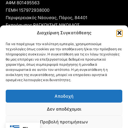
ΑΦΜ 801495563
ΓΕΜΗ 157972938000
Περιφερειακός Νάουσας, Πάρος, 84401
Εκπρόσωπος ΡΑΓΚΟΥΣΗΣ ΝΙΚΟΛΑΟΣ
Διαχείριση Συγκατάθεσης
T:
22840 53555
Για να παρέχουμε την καλύτερη εμπειρία, χρησιμοποιούμε
Κ:
6977 248885
τεχνολογίες όπως cookies για την αποθήκευση ή/και την πρόσβαση σε
E:
foni@typoparos.gr
(για αγγελίες:
sales@typoparos.gr
)
πληροφορίες συσκευών. Η συγκατάθεση για τις εν λόγω τεχνολογίες
θα μας επιτρέψει να επεξεργαστούμε δεδομένα προσωπικού
χαρακτήρα, όπως συμπεριφορά περιήγησης ή μοναδικά
αναγνωριστικά σε αυτόν τον ιστότοπο. Η μη συγκατάθεση ή η
ανάκληση της συγκατάθεσης, μπορεί να επηρεάσει αρνητικά
Πολιτική απορρήτου & Cookies
ορισμένες λειτουργίες και δυνατότητες.
Δήλωση Συμμόρφωσης
Αποδοχή
Όροι Χρήσης
Ταυτότητα
Δεν αποδέχομαι
Πολιτική Cookies (ΕΕ)
Προβολή προτιμήσεων