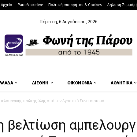
 Αρχείο
ParosVoice live
Πολιτική απορρήτου & Cookies
Δήλωση Συμμόρ
Πέμπτη, 6 Αυγούστου, 2026
ΛΛΆΔΑ
ΔΙΕΘΝΉ
ΟΙΚΟΝΟΜΊΑ
ΑΘΛΗΤΙΚΆ
μπελουργικής πρώτης ύλης από τον Αγροτικό Συνεταιρισμό
τη βελτίωση αμπελουρ