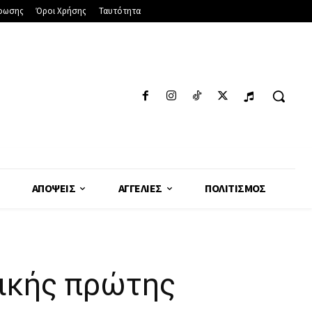
φωσης
Όροι Χρήσης
Ταυτότητα
ΑΠΌΨΕΙΣ
ΑΓΓΕΛΊΕΣ
ΠΟΛΙΤΙΣΜΌΣ
γικής πρώτης