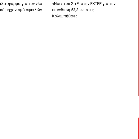
 πλατφόρμα για τον νέο
«Ναι» του Σ.τΕ. στην ΕΚΤΕΡ για την
κό μηχανισμό οφειλών
επένδυση 53,3 εκ. στις
Κολυμπήθρες