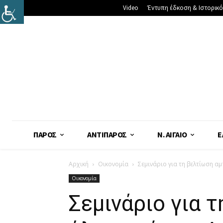
Video
Έντυπη έδκοση & Ιστορικό
ΠΆΡΟΣ
ΑΝΤΊΠΑΡΟΣ
Ν. ΑΙΓΑΊΟ
Ε
Αρχική
Οικονομία
Σεμινάριο για τη βελτίωση α
Οικονομία
Σεμινάριο για 