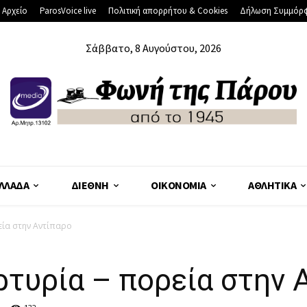
 Αρχείο
ParosVoice live
Πολιτική απορρήτου & Cookies
Δήλωση Συμμόρ
Σάββατο, 8 Αυγούστου, 2026
ΛΛΆΔΑ
ΔΙΕΘΝΉ
ΟΙΚΟΝΟΜΊΑ
ΑΘΛΗΤΙΚΆ
εία στην Αντίπαρο
τυρία – πορεία στην 