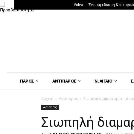
Video
Έντυπη έδκοση & Ιστορικό
ΠΆΡΟΣ
ΑΝΤΊΠΑΡΟΣ
Ν. ΑΙΓΑΊΟ
Ε
Αρχική
Αντίπαρος
Σιωπηλή διαμαρτυρία – πορ
Αντίπαρος
Σιωπηλή διαμαρ