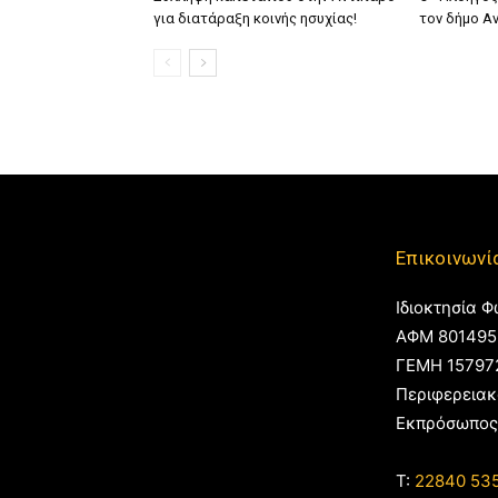
για διατάραξη κοινής ησυχίας!
τον δήμο Α
Επικοινωνί
Ιδιοκτησία Φ
ΑΦΜ 801495
ΓΕΜΗ 15797
Περιφερειακ
Εκπρόσωπος
T:
22840 53