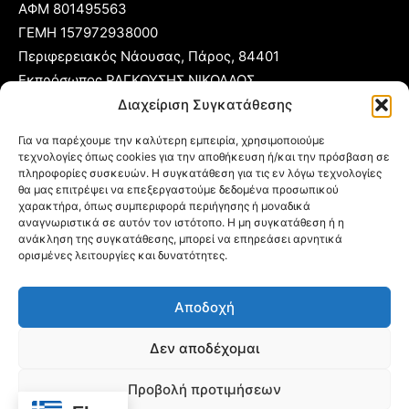
ΑΦΜ 801495563
ΓΕΜΗ 157972938000
Περιφερειακός Νάουσας, Πάρος, 84401
Εκπρόσωπος ΡΑΓΚΟΥΣΗΣ ΝΙΚΟΛΑΟΣ
Διαχείριση Συγκατάθεσης
T:
22840 53555
Για να παρέχουμε την καλύτερη εμπειρία, χρησιμοποιούμε
Κ:
6977 248885
τεχνολογίες όπως cookies για την αποθήκευση ή/και την πρόσβαση σε
E:
foni@typoparos.gr
(για αγγελίες:
sales@typoparos.gr
)
πληροφορίες συσκευών. Η συγκατάθεση για τις εν λόγω τεχνολογίες
θα μας επιτρέψει να επεξεργαστούμε δεδομένα προσωπικού
χαρακτήρα, όπως συμπεριφορά περιήγησης ή μοναδικά
αναγνωριστικά σε αυτόν τον ιστότοπο. Η μη συγκατάθεση ή η
ανάκληση της συγκατάθεσης, μπορεί να επηρεάσει αρνητικά
Πολιτική απορρήτου & Cookies
ορισμένες λειτουργίες και δυνατότητες.
Δήλωση Συμμόρφωσης
Αποδοχή
Όροι Χρήσης
Ταυτότητα
Δεν αποδέχομαι
Πολιτική Cookies (ΕΕ)
Προβολή προτιμήσεων