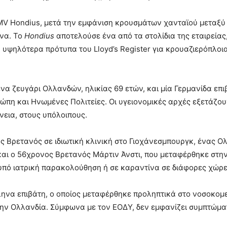
 MV Hondius, μετά την εμφάνιση κρουσμάτων χανταϊού μεταξύ
να.
Το
Hondius
αποτελούσε ένα από τα στολίδια της εταιρείας
 υψηλότερα πρότυπα του Lloyd’s Register για κρουαζιερόπλοι
ένα ζευγάρι Ολλανδών, ηλικίας 69 ετών, και μία Γερμανίδα επι
ώπη και Ηνωμένες Πολιτείες. Οι υγειονομικές αρχές εξετάζου
εια, στους υπόλοιπους.
 Βρετανός σε ιδιωτική κλινική στο Γιοχάνεσμπουργκ, ένας Ο
 και ο 56χρονος Βρετανός Μάρτιν Άνστι, που μεταφέρθηκε στη
υπό ιατρική παρακολούθηση ή σε καραντίνα σε διάφορες χώρε
λληνα επιβάτη, ο οποίος μεταφέρθηκε προληπτικά στο νοσοκομ
 την Ολλανδία. Σύμφωνα με τον ΕΟΔΥ, δεν εμφανίζει συμπτώμ