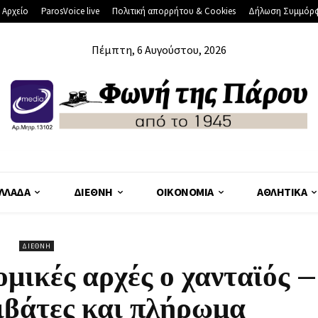
 Αρχείο
ParosVoice live
Πολιτική απορρήτου & Cookies
Δήλωση Συμμόρ
Πέμπτη, 6 Αυγούστου, 2026
ΛΛΆΔΑ
ΔΙΕΘΝΉ
ΟΙΚΟΝΟΜΊΑ
ΑΘΛΗΤΙΚΆ
ΔΙΕΘΝΉ
νομικές αρχές ο χανταϊός –
ιβάτες και πλήρωμα