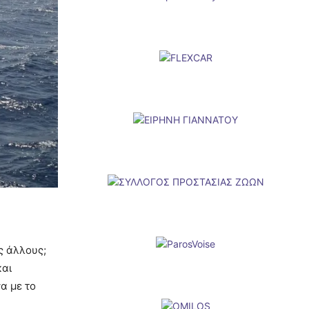
ς άλλους;
και
α με το