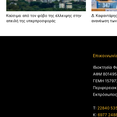
Καύσιμα: από τον φόβο της έλλειψης στην
Δ. Καφαντάρης
απειλή της υπερπροσφοράς
ανανέωση των
Επικοινωνί
Ιδιοκτησία Φ
ΑΦΜ 801495
ΓΕΜΗ 15797
Περιφερειακ
Εκπρόσωπος
T:
22840 53
Κ:
6977 248