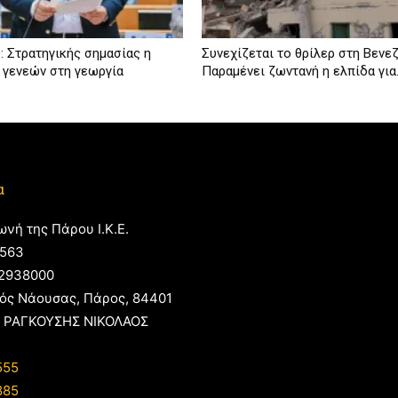
: Στρατηγικής σημασίας η
Συνεχίζεται το θρίλερ στη Βενε
 γενεών στη γεωργία
Παραμένει ζωντανή η ελπίδα για.
α
ωνή της Πάρου Ι.Κ.Ε.
563
2938000
ός Νάουσας, Πάρος, 84401
 ΡΑΓΚΟΥΣΗΣ ΝΙΚΟΛΑΟΣ
555
885