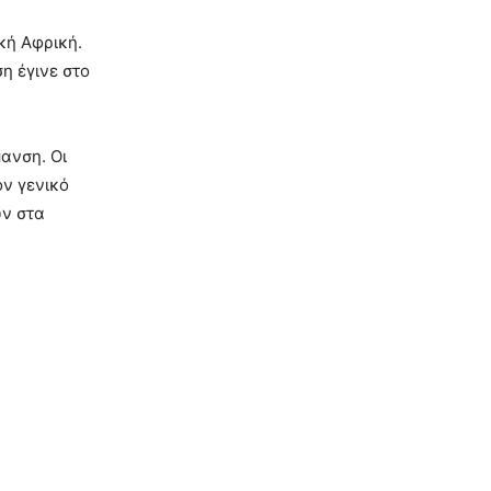
κή Αφρική.
η έγινε στο
ανση. Οι
ον γενικό
υν στα