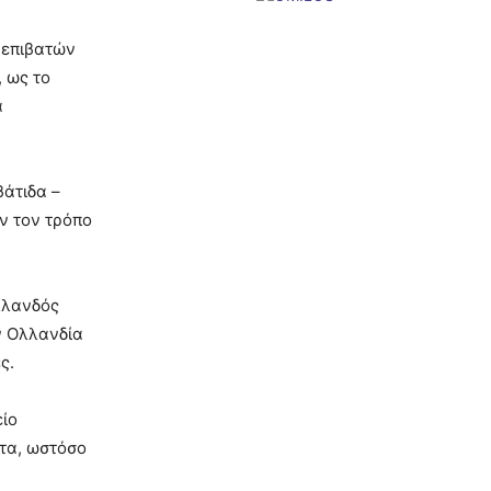
 επιβατών
, ως το
α
βάτιδα –
ν τον τρόπο
λλανδός
ν Ολλανδία
ς.
είο
ατα, ωστόσο