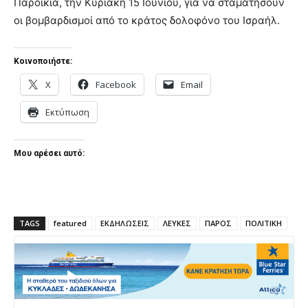
Παροικιά, την Κυριακή 15 Ιουνίου, για να σταματήσουν
οι βομβαρδισμοί από το κράτος δολοφόνο του Ισραήλ.
Κοινοποιήστε:
X
Facebook
Email
Εκτύπωση
Μου αρέσει αυτό:
TAGS
featured
ΕΚΔΗΛΩΣΕΙΣ
ΛΕΥΚΕΣ
ΠΑΡΟΣ
ΠΟΛΙΤΙΚΗ