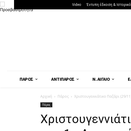
Video
Έντυπη έδκοση & Ιστορικό
ΠΆΡΟΣ
ΑΝΤΊΠΑΡΟΣ
Ν. ΑΙΓΑΊΟ
Ε
Αρχική
Πάρος
Χριστουγεννιάτικο Παζάρι (29/11
Πάρος
Χριστουγεννιάτι