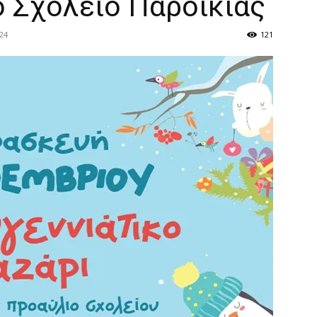
ό Σχολείο Παροικιάς
24
121