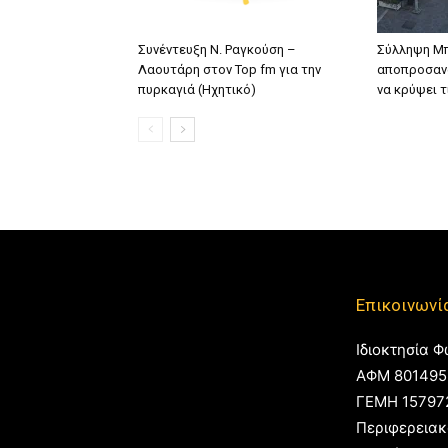
Συνέντευξη Ν. Ραγκούση –
Σύλληψη Μπ
Λαουτάρη στον Top fm για την
αποπροσανα
πυρκαγιά (Ηχητικό)
να κρύψει 
Επικοινωνί
Ιδιοκτησία Φ
ΑΦΜ 801495
ΓΕΜΗ 15797
Περιφερειακ