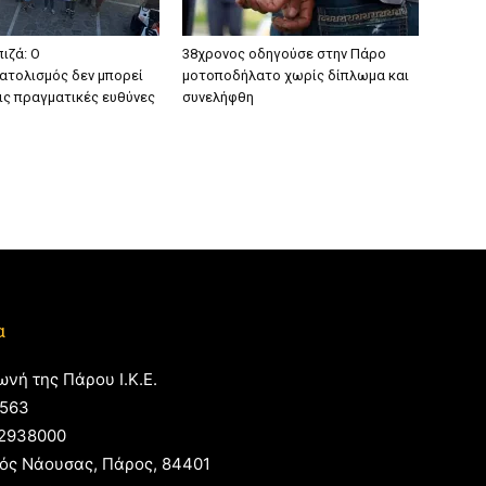
ιζά: Ο
38χρονος οδηγούσε στην Πάρο
τολισμός δεν μπορεί
μοτοποδήλατο χωρίς δίπλωμα και
τις πραγματικές ευθύνες
συνελήφθη
α
ωνή της Πάρου Ι.Κ.Ε.
563
2938000
ός Νάουσας, Πάρος, 84401