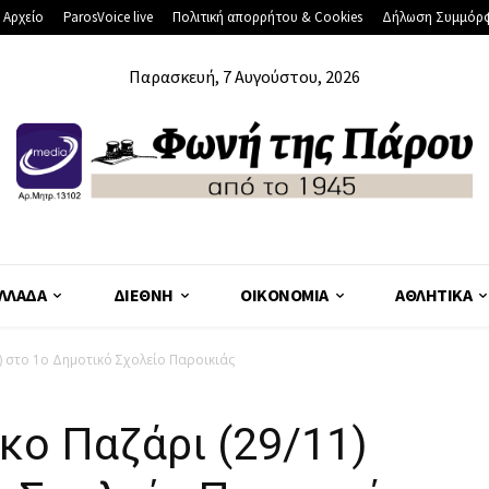
 Αρχείο
ParosVoice live
Πολιτική απορρήτου & Cookies
Δήλωση Συμμόρ
Παρασκευή, 7 Αυγούστου, 2026
ΛΛΆΔΑ
ΔΙΕΘΝΉ
ΟΙΚΟΝΟΜΊΑ
ΑΘΛΗΤΙΚΆ
) στο 1ο Δημοτικό Σχολείο Παροικιάς
κο Παζάρι (29/11)