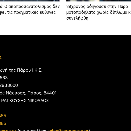
ά: Ο αποπροσανατολισμός δεν
38χρονος οδηγούσε στην Πάρο
ψει τις πραγματικές ευθύνες
μοτοποδήλατο χωρίς δίπλωμα κ
συνελήφθη
α
ωνή της Πάρου Ι.Κ.Ε.
563
2938000
ός Νάουσας, Πάρος, 84401
 ΡΑΓΚΟΥΣΗΣ ΝΙΚΟΛΑΟΣ
555
885
paros.gr
(για αγγελίες:
sales@typoparos.gr
)