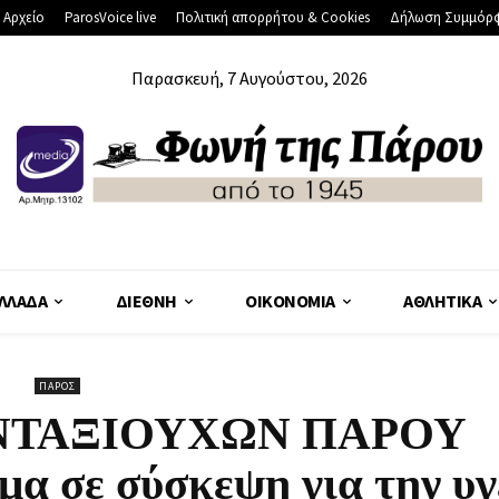
 Αρχείο
ParosVoice live
Πολιτική απορρήτου & Cookies
Δήλωση Συμμόρ
Παρασκευή, 7 Αυγούστου, 2026
ΛΛΆΔΑ
ΔΙΕΘΝΉ
ΟΙΚΟΝΟΜΊΑ
ΑΘΛΗΤΙΚΆ
ΠΆΡΟΣ
ΝΤΑΞΙΟΥΧΩΝ ΠΑΡΟΥ
 σε σύσκεψη για την υγ