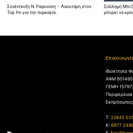
Συνέντευξη Ν. Ραγκούση – Λαουτάρη στον
Σύλληψη Μπιζ
Top fm για την πυρκαγιά...
μπορεί να κρύ
Επικοινωνί
Ιδιοκτησία Φ
ΑΦΜ 801495
ΓΕΜΗ 15797
Περιφερειακ
Εκπρόσωπος
T:
22840 53
Κ:
6977 248
E:
foni@typo