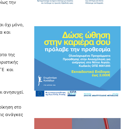
ρίως την
ι όχι μόνο,
α και
ατα της
υριστικής
ΓΕ και
ι ανησυχεί.
οίκηση στο
τις ανάγκες