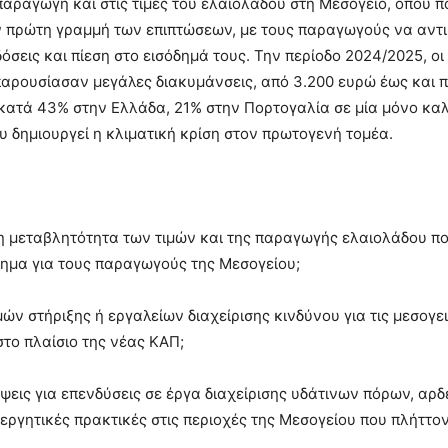
αραγωγή και στις τιμές του ελαιολάδου στη Μεσόγειο, όπου π
ν πρώτη γραμμή των επιπτώσεων, με τους παραγωγούς να αντ
εις και πίεση στο εισόδημά τους. Την περίοδο 2024/2025, οι 
αρουσίασαν μεγάλες διακυμάνσεις, από 3.200 ευρώ έως και 
ατά 43% στην Ελλάδα, 21% στην Πορτογαλία σε μία μόνο καλ
υ δημιουργεί η κλιματική κρίση στον πρωτογενή τομέα.
 μεταβλητότητα των τιμών και της παραγωγής ελαιολάδου πο
όδημα για τους παραγωγούς της Μεσογείου;
ών στήριξης ή εργαλείων διαχείρισης κινδύνου για τις μεσογε
στο πλαίσιο της νέας ΚΑΠ;
ις για επενδύσεις σε έργα διαχείρισης υδάτινων πόρων, αρδ
εργητικές πρακτικές στις περιοχές της Μεσογείου που πλήττον