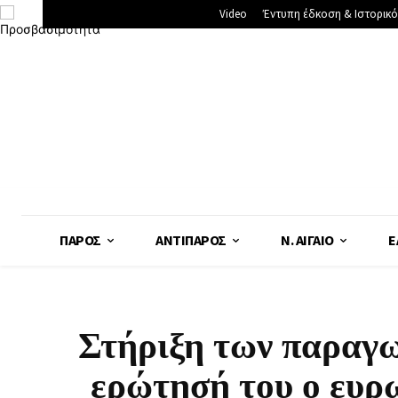
Video
Έντυπη έδκοση & Ιστορικό
ΠΆΡΟΣ
ΑΝΤΊΠΑΡΟΣ
Ν. ΑΙΓΑΊΟ
Ε
Στήριξη των παραγω
ερώτησή του ο ευ