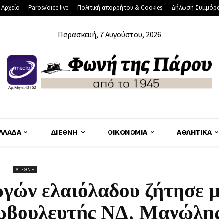
 Αρχείο
ParosVoice live
Πολιτική απορρήτου & Cookies
Δήλωση Συμμόρ
Παρασκευή, 7 Αυγούστου, 2026
ΛΛΆΔΑ
ΔΙΕΘΝΉ
ΟΙΚΟΝΟΜΊΑ
ΑΘΛΗΤΙΚΆ
ΔΙΕΘΝΉ
γών ελαιόλαδου ζήτησε 
ρωβουλευτής ΝΔ, Μανώλη