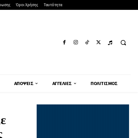
φωσης
Όροι Χρήσης
Ταυτότητα
ΑΠΌΨΕΙΣ
ΑΓΓΕΛΊΕΣ
ΠΟΛΙΤΙΣΜΌΣ
με
ς