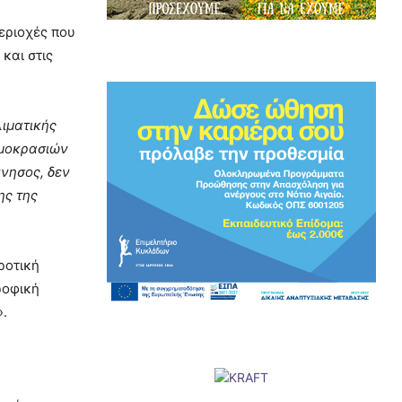
εριοχές που
και στις
λιματικής
ρμοκρασιών
ννησος, δεν
ης της
ροτική
ροφική
».