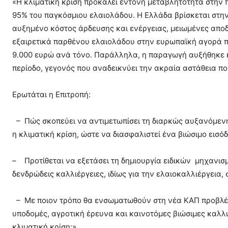
«Η κλιματική κρίση προκαλεί έντονη μεταβλητότητα στην π
95% του παγκόσμιου ελαιολάδου. Η Ελλάδα βρίσκεται στη
αυξημένο κόστος άρδευσης και ενέργειας, μειωμένες αποδόσ
εξαιρετικά παρθένου ελαιολάδου στην ευρωπαϊκή αγορά π
9.000 ευρώ ανά τόνο. Παράλληλα, η παραγωγή αυξήθηκε κ
περίοδο, γεγονός που αναδεικνύει την ακραία αστάθεια πο
Ερωτάται η Επιτροπή:
– Πώς σκοπεύει να αντιμετωπίσει τη διαρκώς αυξανόμενη
η κλιματική κρίση, ώστε να διασφαλιστεί ένα βιώσιμο εισ
– Προτίθεται να εξετάσει τη δημιουργία ειδικών μηχανισμ
δενδρώδεις καλλιέργειες, ιδίως για την ελαιοκαλλιέργεια, 
– Με ποιον τρόπο θα ενσωματωθούν στη νέα ΚΑΠ προβλέψε
υποδομές, αγροτική έρευνα και καινοτόμες βιώσιμες καλλι
κλιματική κρίση;».