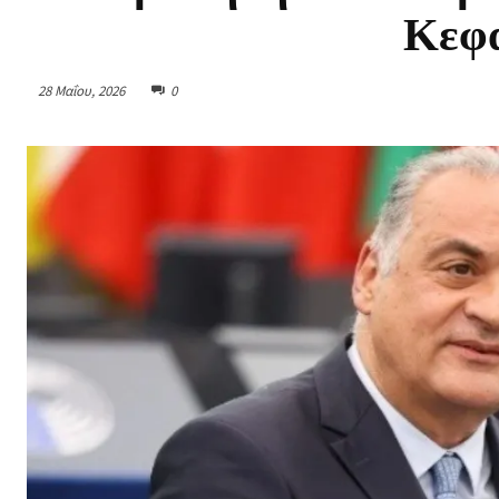
Κεφα
28 Μαΐου, 2026
0