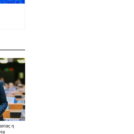
ασίας η
γία