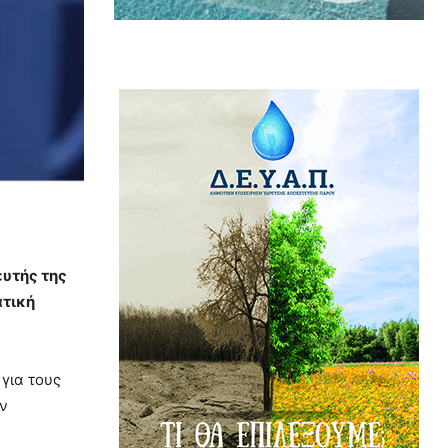
υτής της
τική
για τους
ων