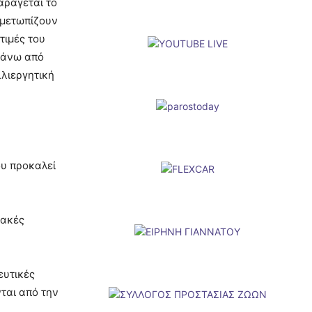
αράγεται το
ιμετωπίζουν
τιμές του
πάνω από
λιεργητική
υ προκαλεί
ιακές
ευτικές
ται από την