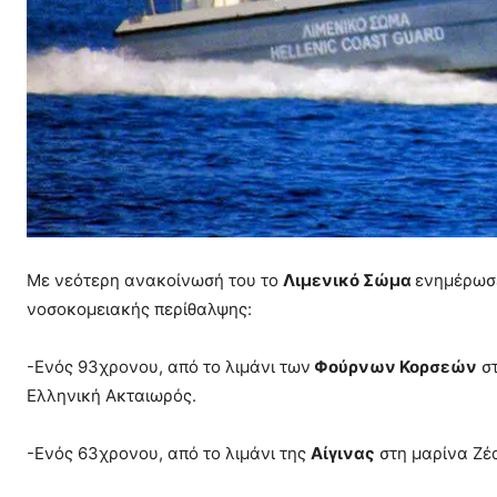
Με νεότερη ανακοίνωσή του το
Λιμενικό Σώμα
ενημέρωσε
νοσοκομειακής περίθαλψης:
-Ενός 93χρονου, από το λιμάνι των
Φούρνων Κορσεών
στ
Ελληνική Ακταιωρός.
-Ενός 63χρονου, από το λιμάνι της
Αίγινας
στη μαρίνα Ζέα