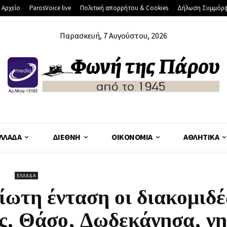
 Αρχείο
ParosVoice live
Πολιτική απορρήτου & Cookies
Δήλωση Συμμόρ
Παρασκευή, 7 Αυγούστου, 2026
ΛΛΆΔΑ
ΔΙΕΘΝΉ
ΟΙΚΟΝΟΜΊΑ
ΑΘΛΗΤΙΚΆ
ΕΛΛΆΔΑ
ίωτη ένταση οι διακομιδέ
ς, Θάσο, Δωδεκάνησα, νη