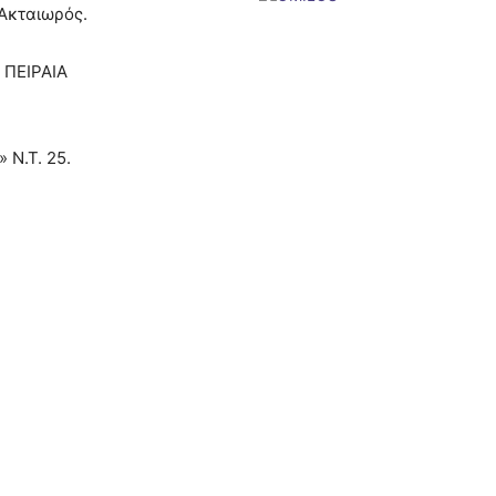
 Ακταιωρός.
 ΠΕΙΡΑΙΑ
 Ν.Τ. 25.