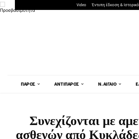
Video
Έντυπη έδκοση & Ιστορικό
ΠΆΡΟΣ
ΑΝΤΊΠΑΡΟΣ
Ν. ΑΙΓΑΊΟ
Ε
Συνεχίζονται με αμε
ασθενών από Κυκλάδε