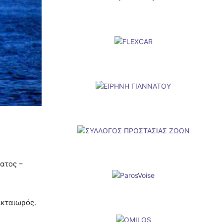
ματος –
Ακταιωρός.