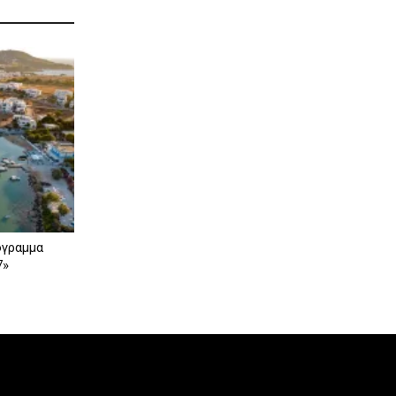
όγραμμα
7»