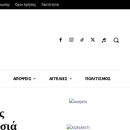
φωσης
Όροι Χρήσης
Ταυτότητα
ΑΠΌΨΕΙΣ
ΑΓΓΕΛΊΕΣ
ΠΟΛΙΤΙΣΜΌΣ
ς
σιά