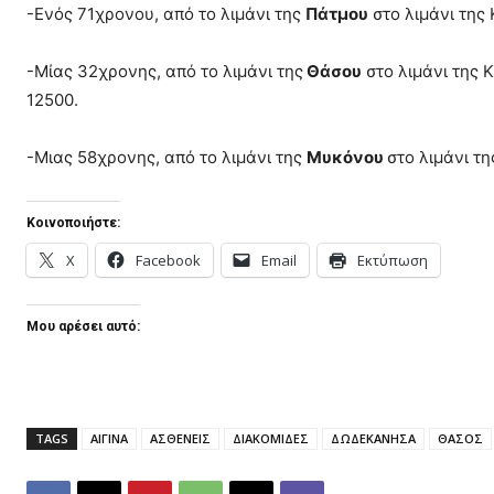
-Ενός 71χρονου, από το λιμάνι της
Πάτμου
στο λιμάνι της
-Μίας 32χρονης, από το λιμάνι της
Θάσου
στο λιμάνι της 
12500.
-Μιας 58χρονης, από το λιμάνι της
Μυκόνου
στο λιμάνι τ
Κοινοποιήστε:
X
Facebook
Email
Εκτύπωση
Μου αρέσει αυτό:
TAGS
ΑΙΓΙΝΑ
ΑΣΘΕΝΕΙΣ
ΔΙΑΚΟΜΙΔΕΣ
ΔΩΔΕΚΑΝΗΣΑ
ΘΑΣΟΣ