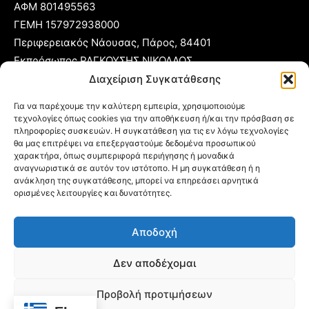
ΑΦΜ 801495563
ΓΕΜΗ 157972938000
Περιφερειακός Νάουσας, Πάρος, 84401
Εκπρόσωπος ΡΑΓΚΟΥΣΗΣ ΝΙΚΟΛΑΟΣ
Διαχείριση Συγκατάθεσης
T:
22840 53555
Για να παρέχουμε την καλύτερη εμπειρία, χρησιμοποιούμε
Κ:
6977 248885
τεχνολογίες όπως cookies για την αποθήκευση ή/και την πρόσβαση σε
E:
foni@typoparos.gr
(για αγγελίες:
sales@typoparos.gr
)
πληροφορίες συσκευών. Η συγκατάθεση για τις εν λόγω τεχνολογίες
θα μας επιτρέψει να επεξεργαστούμε δεδομένα προσωπικού
χαρακτήρα, όπως συμπεριφορά περιήγησης ή μοναδικά
αναγνωριστικά σε αυτόν τον ιστότοπο. Η μη συγκατάθεση ή η
ανάκληση της συγκατάθεσης, μπορεί να επηρεάσει αρνητικά
Πολιτική απορρήτου & Cookies
ορισμένες λειτουργίες και δυνατότητες.
Δήλωση Συμμόρφωσης
Αποδοχή
Όροι Χρήσης
Ταυτότητα
Δεν αποδέχομαι
Πολιτική Cookies (ΕΕ)
Προβολή προτιμήσεων