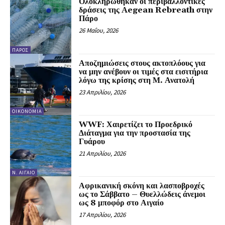
Ολοκληρώθηκαν οι περιβαλλοντικές
δράσεις της Aegean Rebreath στην
Πάρο
26 Μαΐου, 2026
ΠΆΡΟΣ
Αποζημιώσεις στους ακτοπλόους για
να μην ανέβουν οι τιμές στα εισιτήρια
λόγω της κρίσης στη Μ. Ανατολή
23 Απριλίου, 2026
ΟΙΚΟΝΟΜΊΑ
WWF: Χαιρετίζει το Προεδρικό
Διάταγμα για την προστασία της
Γυάρου
21 Απριλίου, 2026
Ν. ΑΙΓΑΊΟ
Αφρικανική σκόνη και λασποβροχές
ως το Σάββατο – Θυελλώδεις άνεμοι
ως 8 μποφόρ στο Αιγαίο
17 Απριλίου, 2026