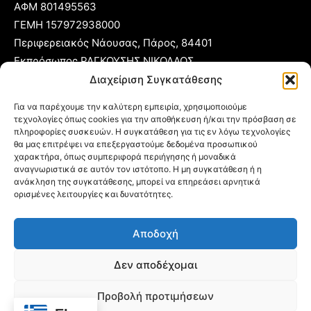
ΑΦΜ 801495563
ΓΕΜΗ 157972938000
Περιφερειακός Νάουσας, Πάρος, 84401
Εκπρόσωπος ΡΑΓΚΟΥΣΗΣ ΝΙΚΟΛΑΟΣ
Διαχείριση Συγκατάθεσης
T:
22840 53555
Για να παρέχουμε την καλύτερη εμπειρία, χρησιμοποιούμε
Κ:
6977 248885
τεχνολογίες όπως cookies για την αποθήκευση ή/και την πρόσβαση σε
E:
foni@typoparos.gr
(για αγγελίες:
sales@typoparos.gr
)
πληροφορίες συσκευών. Η συγκατάθεση για τις εν λόγω τεχνολογίες
θα μας επιτρέψει να επεξεργαστούμε δεδομένα προσωπικού
χαρακτήρα, όπως συμπεριφορά περιήγησης ή μοναδικά
αναγνωριστικά σε αυτόν τον ιστότοπο. Η μη συγκατάθεση ή η
ανάκληση της συγκατάθεσης, μπορεί να επηρεάσει αρνητικά
Πολιτική απορρήτου & Cookies
ορισμένες λειτουργίες και δυνατότητες.
Δήλωση Συμμόρφωσης
Αποδοχή
Όροι Χρήσης
Ταυτότητα
Δεν αποδέχομαι
Πολιτική Cookies (ΕΕ)
Προβολή προτιμήσεων