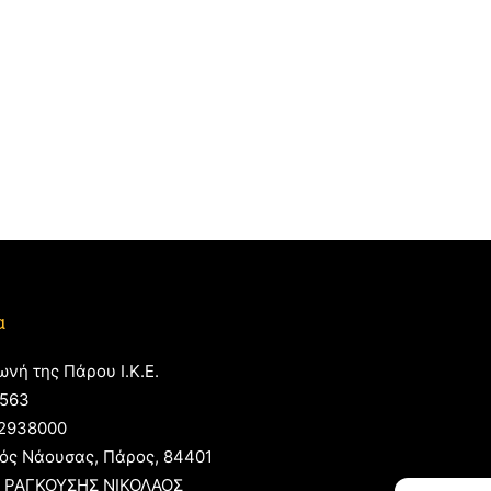
α
ωνή της Πάρου Ι.Κ.Ε.
563
2938000
ός Νάουσας, Πάρος, 84401
 ΡΑΓΚΟΥΣΗΣ ΝΙΚΟΛΑΟΣ