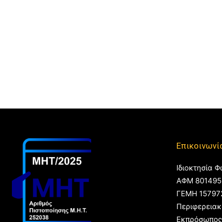
Επικοινωνί
Ιδιοκτησία Φ
ΑΦΜ 801495
ΓΕΜΗ 15797
Περιφερειακ
Εκπρόσωπος