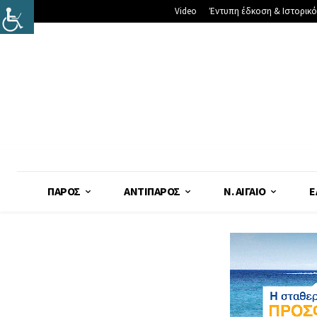
Video
Έντυπη έδκοση & Ιστορικό
ΠΆΡΟΣ
ΑΝΤΊΠΑΡΟΣ
Ν. ΑΙΓΑΊΟ
Ε