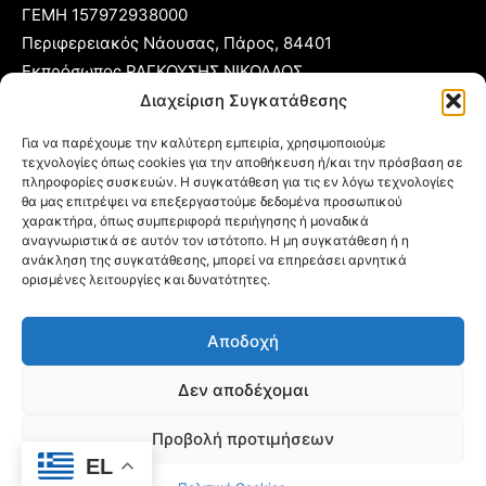
ΓΕΜΗ 157972938000
Περιφερειακός Νάουσας, Πάρος, 84401
Εκπρόσωπος ΡΑΓΚΟΥΣΗΣ ΝΙΚΟΛΑΟΣ
Διαχείριση Συγκατάθεσης
T:
22840 53555
Για να παρέχουμε την καλύτερη εμπειρία, χρησιμοποιούμε
Κ:
6977 248885
τεχνολογίες όπως cookies για την αποθήκευση ή/και την πρόσβαση σε
πληροφορίες συσκευών. Η συγκατάθεση για τις εν λόγω τεχνολογίες
E:
foni@typoparos.gr
(για αγγελίες:
sales@typoparos.gr
)
θα μας επιτρέψει να επεξεργαστούμε δεδομένα προσωπικού
χαρακτήρα, όπως συμπεριφορά περιήγησης ή μοναδικά
αναγνωριστικά σε αυτόν τον ιστότοπο. Η μη συγκατάθεση ή η
ανάκληση της συγκατάθεσης, μπορεί να επηρεάσει αρνητικά
Πολιτική απορρήτου & Cookies
ορισμένες λειτουργίες και δυνατότητες.
Δήλωση Συμμόρφωσης
Αποδοχή
Όροι Χρήσης
Ταυτότητα
Δεν αποδέχομαι
Πολιτική Cookies (ΕΕ)
Προβολή προτιμήσεων
EL