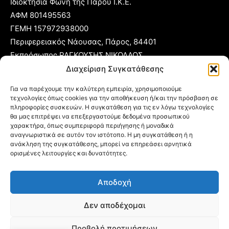
Ιδιοκτησία Φωνή της Πάρου Ι.Κ.Ε.
ΑΦΜ 801495563
ΓΕΜΗ 157972938000
Περιφερειακός Νάουσας, Πάρος, 84401
Εκπρόσωπος ΡΑΓΚΟΥΣΗΣ ΝΙΚΟΛΑΟΣ
Διαχείριση Συγκατάθεσης
T:
22840 53555
Για να παρέχουμε την καλύτερη εμπειρία, χρησιμοποιούμε
Κ:
6977 248885
τεχνολογίες όπως cookies για την αποθήκευση ή/και την πρόσβαση σε
E:
foni@typoparos.gr
(για αγγελίες:
sales@typoparos.gr
)
πληροφορίες συσκευών. Η συγκατάθεση για τις εν λόγω τεχνολογίες
θα μας επιτρέψει να επεξεργαστούμε δεδομένα προσωπικού
χαρακτήρα, όπως συμπεριφορά περιήγησης ή μοναδικά
αναγνωριστικά σε αυτόν τον ιστότοπο. Η μη συγκατάθεση ή η
ανάκληση της συγκατάθεσης, μπορεί να επηρεάσει αρνητικά
Πολιτική απορρήτου & Cookies
ορισμένες λειτουργίες και δυνατότητες.
Δήλωση Συμμόρφωσης
Αποδοχή
Όροι Χρήσης
Ταυτότητα
Δεν αποδέχομαι
Πολιτική Cookies (ΕΕ)
Προβολή προτιμήσεων