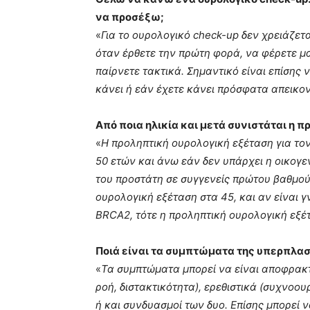
να προσέξω;
«
Για το ουρολογικό check-
up
δεν χρειάζετα
όταν έρθετε την πρώτη φορά, να φέρετε 
παίρνετε τακτικά. Σημαντικό είναι επίσης
κάνει ή εάν έχετε κάνει πρόσφατα απεικον
Από ποια ηλικία και μετά συνιστάται η 
«
H
προληπτική ουρολογική εξέταση για τον
50 ετών και άνω εάν δεν υπάρχει η οικογε
του προστάτη σε συγγενείς πρώτου βαθμού
ουρολογική εξέταση στα 45, και αν είναι γ
BRCA
2, τότε η προληπτική ουρολογική εξέ
Ποιά είναι τα συμπτώματα της υπερπλασ
«
Τα συμπτώματα μπορεί να είναι αποφρακτ
ροή, διστακτικότητα), ερεθιστικά (συχνοου
ή και συνδυασμοί των δυο. Επίσης μπορεί ν