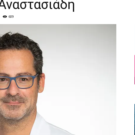
 Αναστασιάδη
609