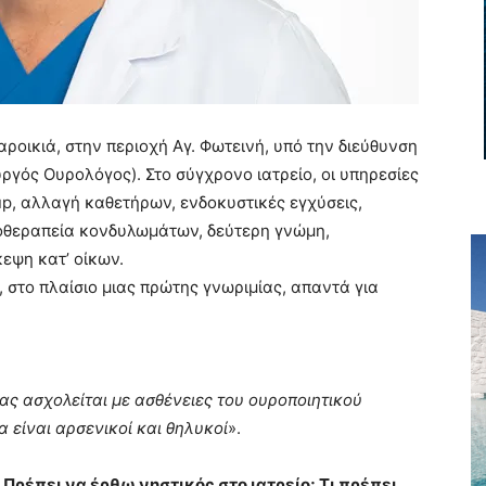
ροικιά, στην περιοχή Αγ. Φωτεινή, υπό την διεύθυνση
υργός Ουρολόγος). Στο σύγχρονο ιατρείο, οι υπηρεσίες
up, αλλαγή καθετήρων, ενδοκυστικές εγχύσεις,
οθεραπεία κονδυλωμάτων, δεύτερη γνώμη,
εψη κατ’ οίκων.
, στο πλαίσιο μιας πρώτης γνωριμίας, απαντά για
ίας ασχολείται με ασθένειες του ουροποιητικού
 είναι αρσενικοί και θηλυκοί
».
. Πρέπει να έρθω νηστικός στο ιατρείο; Τι πρέπει