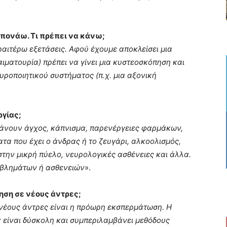
 πονάω. Τι πρέπει να κάνω;
αιτέρω εξετάσεις. Αφού έχουμε αποκλείσει μια
ιματουρία) πρέπει να γίνει μια κυστεοσκόπηση και
υροποιητικού συστήματος (π.χ. μια αξονική
ργίας;
βάνουν άγχος, κάπνισμα, παρενέργειες φαρμάκων,
α που έχει ο άνδρας ή το ζευγάρι, αλκοολισμός,
την μικρή πύελο, νευρολογικές ασθένειες και άλλα.
οβλημάτων ή ασθενειών
».
ληση σε νέους άντρες;
νέους άντρες είναι η πρόωρη εκσπερμάτωση. Η
α είναι δύσκολη και συμπεριλαμβάνει μεθόδους