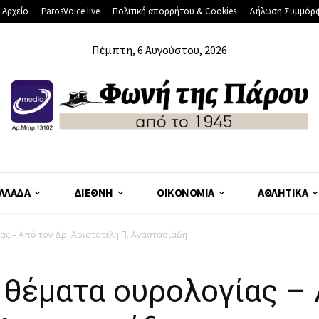
 Αρχείο
ParosVoice live
Πολιτική απορρήτου & Cookies
Δήλωση Συμμόρ
Πέμπτη, 6 Αυγούστου, 2026
ΛΛΆΔΑ
ΔΙΕΘΝΉ
ΟΙΚΟΝΟΜΊΑ
ΑΘΛΗΤΙΚΆ
ας – Από τον Δρ. Αριστοτέλη Π. Αναστασιάδη
 θέματα ουρολογίας – 