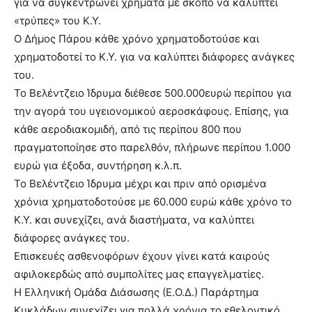
για να συγκεντρώνει χρήματα με σκοπό να καλύπτει
«τρύπες» του Κ.Υ.
Ο Δήμος Πάρου κάθε χρόνο χρηματοδοτούσε και
χρηματοδοτεί το Κ.Υ. για να καλύπτει διάφορες ανάγκες
του.
Το Βελέντζειο Ίδρυμα διέθεσε 500.000ευρώ περίπου για
την αγορά του υγειονομικού αεροσκάφους. Επίσης, για
κάθε αεροδιακομιδή, από τις περίπου 800 που
πραγματοποίησε στο παρελθόν, πλήρωνε περίπου 1.000
ευρώ για έξοδα, συντήρηση κ.λ.π.
Το Βελέντζειο Ίδρυμα μέχρι και πριν από ορισμένα
χρόνια χρηματοδοτούσε με 60.000 ευρώ κάθε χρόνο το
Κ.Υ. και συνεχίζει, ανά διαστήματα, να καλύπτει
διάφορες ανάγκες του.
Επισκευές ασθενοφόρων έχουν γίνει κατά καιρούς
αφιλοκερδώς από συμπολίτες μας επαγγελματίες.
Η Ελληνική Ομάδα Διάσωσης (Ε.Ο.Δ.) Παράρτημα
Κυκλάδων συνεχίζει για πολλά χρόνια το εθελοντικό