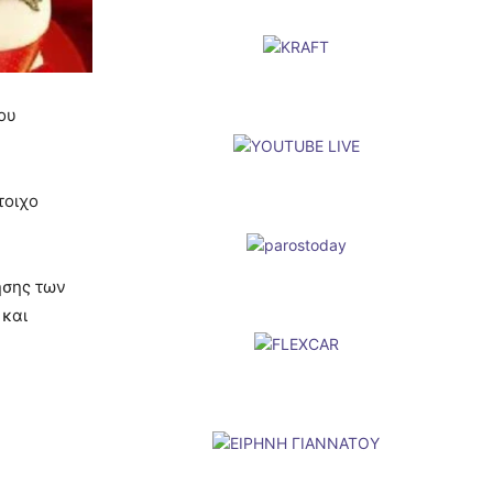
ου
τοιχο
ησης των
 και