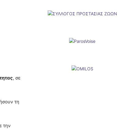
τητας
, σε
φήσουν τη
ε την