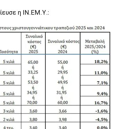
ίευσε η ΙΝ.ΕΜ.Υ.: