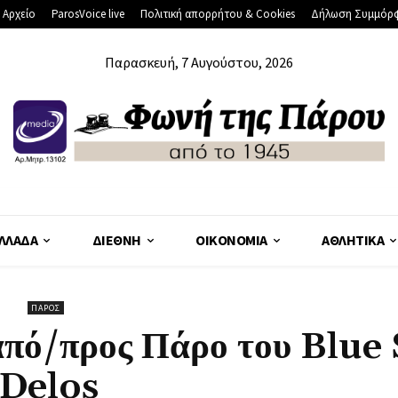
 Αρχείο
ParosVoice live
Πολιτική απορρήτου & Cookies
Δήλωση Συμμόρ
Παρασκευή, 7 Αυγούστου, 2026
ΛΛΆΔΑ
ΔΙΕΘΝΉ
ΟΙΚΟΝΟΜΊΑ
ΑΘΛΗΤΙΚΆ
ΠΆΡΟΣ
από/προς Πάρο του Blue 
Delos