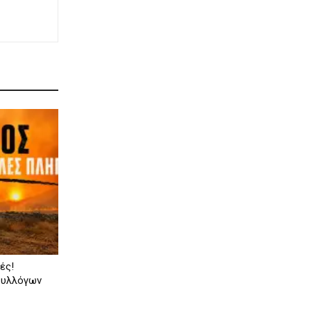
ές!
συλλόγων