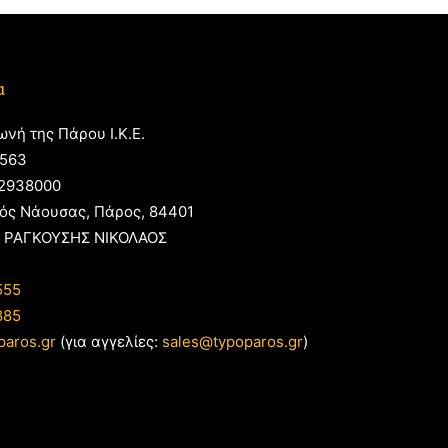
α
ωνή της Πάρου Ι.Κ.Ε.
563
2938000
ός Νάουσας, Πάρος, 84401
 ΡΑΓΚΟΥΣΗΣ ΝΙΚΟΛΑΟΣ
555
885
paros.gr
(για αγγελίες:
sales@typoparos.gr
)