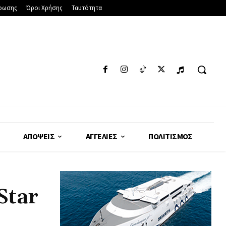
φωσης
Όροι Χρήσης
Ταυτότητα
ΑΠΌΨΕΙΣ
ΑΓΓΕΛΊΕΣ
ΠΟΛΙΤΙΣΜΌΣ
Star