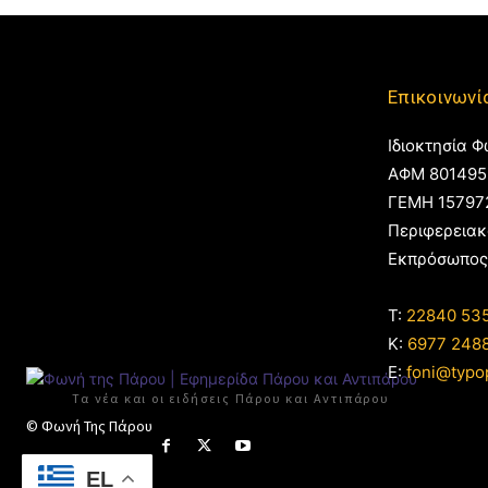
Επικοινωνί
Ιδιοκτησία Φ
ΑΦΜ 801495
ΓΕΜΗ 15797
Περιφερειακ
Εκπρόσωπος
T:
22840 53
Κ:
6977 248
E:
foni@typo
Τα νέα και οι ειδήσεις Πάρου και Αντιπάρου
© Φωνή Της Πάρου
EL