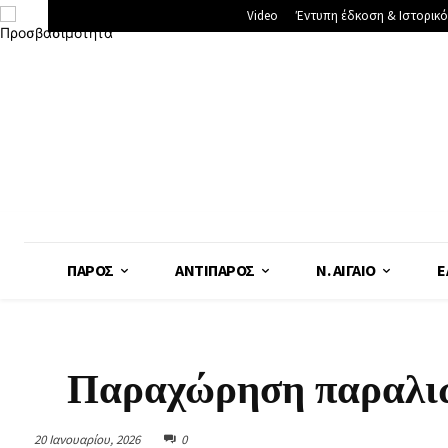
Video
Έντυπη έδκοση & Ιστορικό
ΠΆΡΟΣ
ΑΝΤΊΠΑΡΟΣ
Ν. ΑΙΓΑΊΟ
Ε
Παραχώρηση παραλιώ
20 Ιανουαρίου, 2026
0