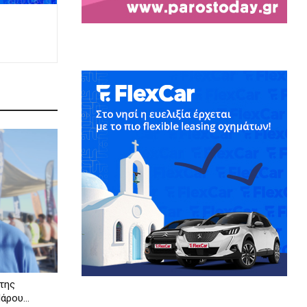
 της
ρου...