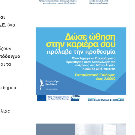
αι
.Ε.
(για
ίζουν
πόδειγμα
αι τα
υ δήμου
αλίας