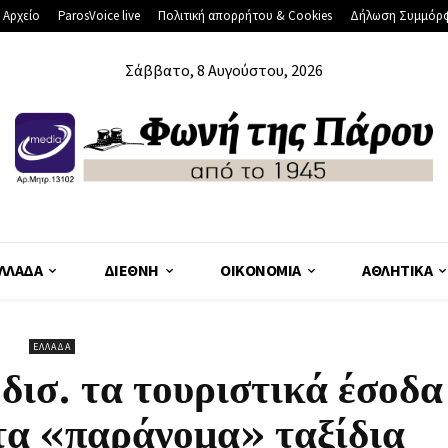
 Αρχείο
ParosVoice live
Πολιτική απορρήτου & Cookies
Δήλωση Συμμόρ
Σάββατο, 8 Αυγούστου, 2026
ΛΛΆΔΑ
ΔΙΕΘΝΉ
ΟΙΚΟΝΟΜΊΑ
ΑΘΛΗΤΙΚΆ
ΕΛΛΆΔΑ
ισ. τα τουριστικά έσοδα
τα «παράνομα» ταξίδια