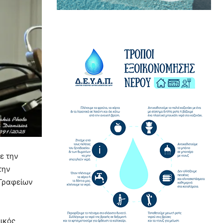
ε την
την
 Γραφείων
μικός