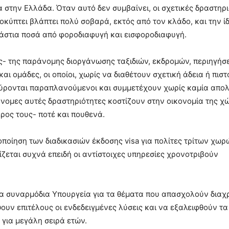
 στην Ελλάδα. Όταν αυτό δεν συμβαίνει, οι σχετικές δραστηρ
κύπτει βλάπτει πολύ σοβαρά, εκτός από τον κλάδο, και την ίδ
εράστια ποσά από φοροδιαφυγή και εισφοροδιαφυγή.
ις- της παράνομης διοργάνωσης ταξιδιών, εκδρομών, περιηγήσ
 ομάδες, οι οποίοι, χωρίς να διαθέτουν σχετική άδεια ή πιστ
ύρονται παραπλανούμενοι και συμμετέχουν χωρίς καμία απο
νομες αυτές δραστηριότητες κοστίζουν στην οικονομία της χ
ρος τους- ποτέ και πουθενά.
οποίηση των διαδικασιών έκδοσης visa για πολίτες τρίτων χωρ
ζεται συχνά επειδή οι αντίστοιχες υπηρεσίες χρονοτριβούν
τα συναρμόδια Υπουργεία για τα θέματα που απασχολούν διαχ
υν επιτέλους οι ενδεδειγμένες λύσεις και να εξαλειφθούν τ
για μεγάλη σειρά ετών.