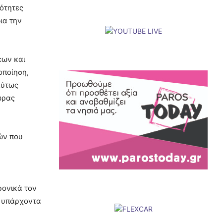
ιότητες
ια την
εων και
οποίηση,
λύτως
ώρας
ών που
ρονικά τον
α υπάρχοντα