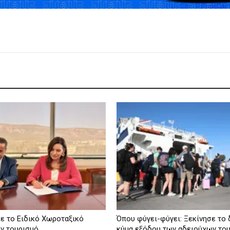
ε το Ειδικό Χωροταξικό
Όπου φύγει-φύγει: Ξεκίνησε το
ον τουρισμό
κύμα εξόδου των αδειούχων το