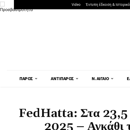
Video
Έντυπη έδκοση & Ιστορικό
ΠΆΡΟΣ
ΑΝΤΊΠΑΡΟΣ
Ν. ΑΙΓΑΊΟ
Ε
FedHatta: Στα 23,5 δ
2025 – Αγκάθι 