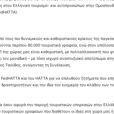
ς στον Ελληνικό τουρισμό- και αντιπροσώπων στην Ομοσπονδ
edHATTA).
πό τους πιο δυναμικούς και καθοριστικούς κρίκους της παγκό
ούνται περίπου 80.000 τουριστικά γραφεία, ενώ στον υπόλοιπ
Π της χώρας μας είναι καθοριστική, με πολλαπλασιαστή που φτ
χι τον μοναδικό – με τόσο ισχυρό αναπτυξιακό αποτύπωμα στη
ος Τσιλίδης, ανοίγοντας τη Συνέλευση.
ς FedHATTA και του ΗΑΤΤΑ για να επιλυθούν ζητήματα που επ
 δραστηριοτήτων και την ίδια την ευημερία του κλάδου των τ
ία όσον αφορά την παροχή τουριστικών υπηρεσιών στην Ελλά
ω τουριστικών γραφείων που διαθέτουν οι ίδιες στη χώρα μας ή