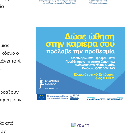
ία
σμιας
ο κόσμο ο
άνει το 4,
ν
ηρεάζουν
ουριστικών
δα από
 με