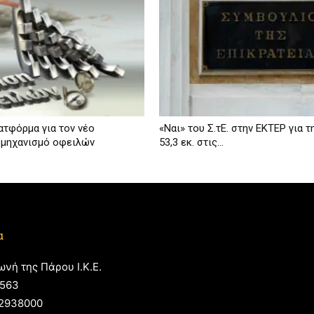
ατφόρμα για τον νέο
«Ναι» του Σ.τΕ. στην ΕΚΤΕΡ για 
 μηχανισμό οφειλών
53,3 εκ. στις...
α
ωνή της Πάρου Ι.Κ.Ε.
563
2938000