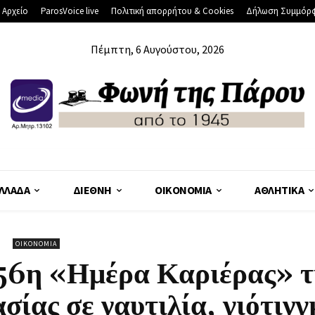
 Αρχείο
ParosVoice live
Πολιτική απορρήτου & Cookies
Δήλωση Συμμόρ
Πέμπτη, 6 Αυγούστου, 2026
ΛΛΆΔΑ
ΔΙΕΘΝΉ
ΟΙΚΟΝΟΜΊΑ
ΑΘΛΗΤΙΚΆ
ΟΙΚΟΝΟΜΊΑ
 56η «Ημέρα Καριέρας» τ
ίας σε ναυτιλία, γιότινγ