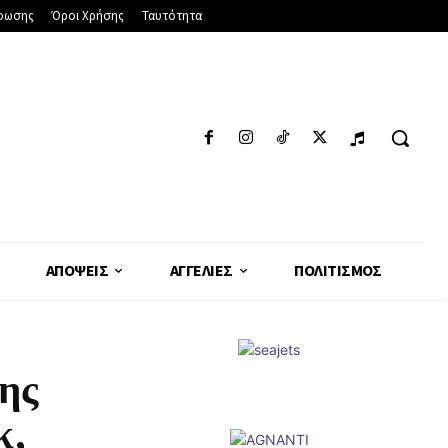
φωσης
Όροι Χρήσης
Ταυτότητα
ΑΠΌΨΕΙΣ
ΑΓΓΕΛΊΕΣ
ΠΟΛΙΤΙΣΜΌΣ
ης
κ,