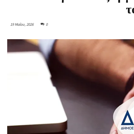
τ
19 Μαΐου, 2026
0