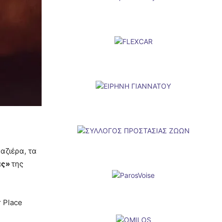
υαζιέρα, τα
ας»
της
 Place