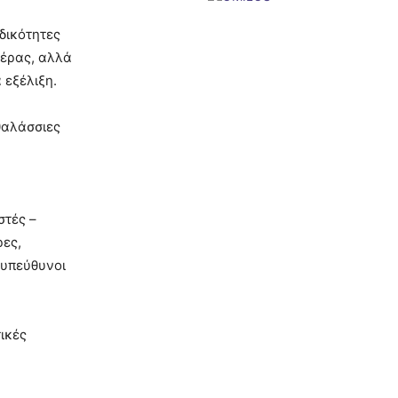
δικότητες
ιέρας, αλλά
 εξέλιξη.
θαλάσσιες
στές –
ρες,
 υπεύθυνοι
ικές