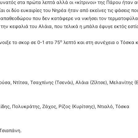
υνατός στα πρώτα λεπτά αλλά οι «κίτρινοι» της Πάρου ήταν α
Και οι δύο ευκαιρίες του Νηρέα ήταν από εκείνες τις φάσεις πο
Παπαθεοδώρου που δεν κατάφερε να νικήσει τον τερματοφύλα
την κεφαλιά του Αλάια, που τελικά η μπάλα έφυγε εκτός εστί
ο
οιξε το σκορ σε 0-1 στο 75
λεπτό και στη συνέχεια ο Τόσκα κ
α, Ντίτσα, Τσαχπίνης (Τσενάι), Αλάια (Ζίλτσε), Μελανίτης (Β
ης, Πολυκράτης, Ζάχος, Ρίζος (Κυρίτσης), Ντιαλό, Τόσκα
 Τσιαπάνη.