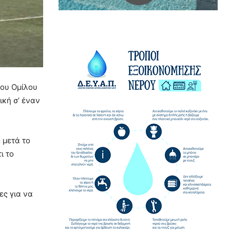
του Ομίλου
ική σ’ έναν
 μετά το
ι το
ες για να