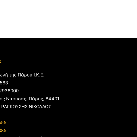
α
ωνή της Πάρου Ι.Κ.Ε.
563
2938000
ός Νάουσας, Πάρος, 84401
 ΡΑΓΚΟΥΣΗΣ ΝΙΚΟΛΑΟΣ
555
885