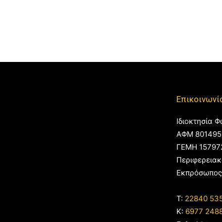
Επικοινωνί
Ιδιοκτησία Φ
ΑΦΜ 801495
ΓΕΜΗ 15797
Περιφερειακ
Εκπρόσωπος
T:
22840 53
Κ:
6977 248