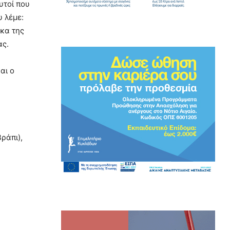
υτοί που
υ λέμε:
κα της
ας.
αι ο
ράπι),