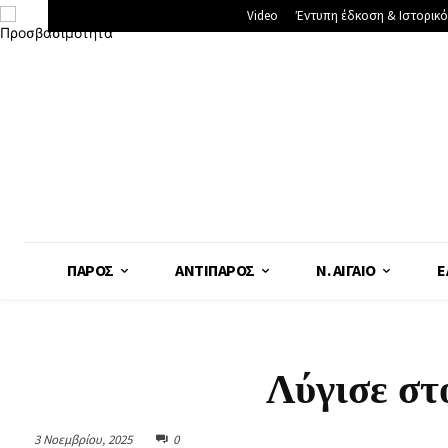
Video
Έντυπη έδκοση & Ιστορικό
ΠΆΡΟΣ
ΑΝΤΊΠΑΡΟΣ
Ν. ΑΙΓΑΊΟ
Ε
Λύγισε στ
3 Νοεμβρίου, 2025
0