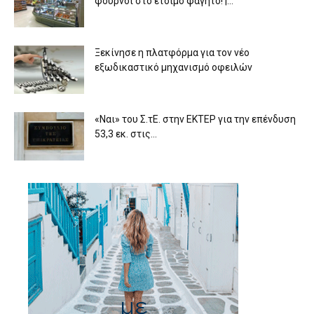
φούρνοι στο έτοιμο φαγητό! |...
Ξεκίνησε η πλατφόρμα για τον νέο
εξωδικαστικό μηχανισμό οφειλών
«Ναι» του Σ.τΕ. στην ΕΚΤΕΡ για την επένδυση
53,3 εκ. στις...