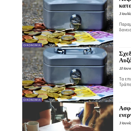
κατα
3 Ιουλί
Παραμ
δανει
ΟΙΚΟΝΟΜΊΑ
Σχεδ
Αυξά
10 Ιουν
Τα επ
Τράπε
ΟΙΚΟΝΟΜΊΑ
Ασφα
ενερ
3 Ιουνί