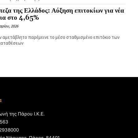
εζα της Ελλάδος: Αύξηση επιτοκίων για νέα
εια στο 4,65%
αρίου, 2026
ν αμετάβλητο παρέμεινε το μέσο σταθμισμένο επιτόκιο των
καταθέσεων
α
ωνή της Πάρου Ι.Κ.Ε.
563
2938000
ός Νάουσας, Πάρος, 84401