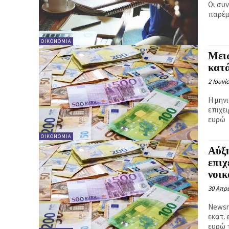
Οι συ
παρέμ
ΟΙΚΟΝΟΜΊΑ
Μειώ
κατά
2 Ιουνί
Η μην
επιχει
ευρώ
ΟΙΚΟΝΟΜΊΑ
Αύξη
επιχ
νοι
30 Απρι
Newsroom Οι καταθέσεις του ιδιωτικο
εκατ. 
ευρώ 