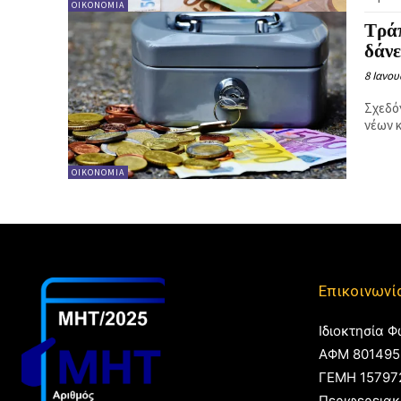
ΟΙΚΟΝΟΜΊΑ
Τράπ
δάν
8 Ιανου
Σχεδό
νέων 
ΟΙΚΟΝΟΜΊΑ
Επικοινωνί
Ιδιοκτησία Φ
ΑΦΜ 801495
ΓΕΜΗ 15797
Περιφερειακ