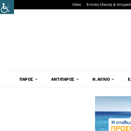
Video
Έντυπη έδκοση & Ιστορικό
ΠΆΡΟΣ
ΑΝΤΊΠΑΡΟΣ
Ν. ΑΙΓΑΊΟ
Ε