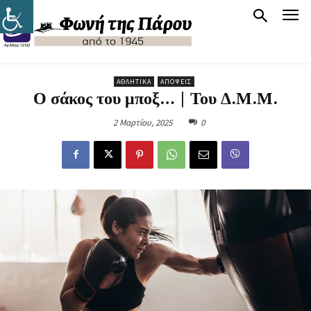
ΑΘΛΗΤΙΚΆ
ΑΠΌΨΕΙΣ
Ο σάκος του μποξ… | Του Δ.Μ.Μ.
2 Μαρτίου, 2025
0