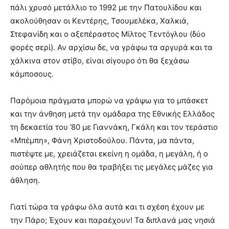
πάλι χρυσό μετάλλιο το 1992 με την Πατουλίδου και
ακολούθησαν οι Κεντέρης, Τσουμελέκα, Χαλκιά,
Στεφανίδη και ο αξεπέραστος Μίλτος Τεντόγλου (δύο
φορές σερί). Αν αρχίσω δε, να γράφω τα αργυρά και τα
χάλκινα στον στίβο, είναι σίγουρο ότι θα ξεχάσω
κάμποσους.
Παρόμοια πράγματα μπορώ να γράψω για το μπάσκετ
και την άνθηση μετά την ομάδαρα της Εθνικής Ελλάδος
τη δεκαετία του ’80 με Γιαννάκη, Γκάλη και τον τεράστιο
«Μπέμπη», Φάνη Χριστοδούλου. Πάντα, μα πάντα,
πιστέψτε με, χρειάζεται εκείνη η ομάδα, η μεγάλη, ή ο
σούπερ αθλητής που θα τραβήξει τις μεγάλες μάζες για
άθληση.
Γιατί τώρα τα γράφω όλα αυτά και τι σχέση έχουν με
την Πάρο; Έχουν και παραέχουν! Τα διπλανά μας νησιά