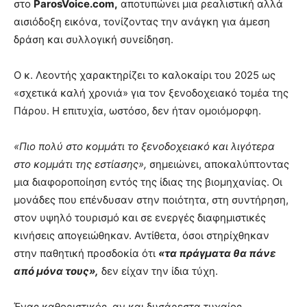
στο
ParosVoice.com,
αποτυπώνει μια ρεαλιστική αλλά
αισιόδοξη εικόνα, τονίζοντας την ανάγκη για άμεση
δράση και συλλογική συνείδηση.
Ο κ. Λεοντής χαρακτηρίζει το καλοκαίρι του 2025 ως
«σχετικά καλή χρονιά» για τον ξενοδοχειακό τομέα της
Πάρου. Η επιτυχία, ωστόσο, δεν ήταν ομοιόμορφη.
«Πιο πολύ στο κομμάτι το ξενοδοχειακό και λιγότερα
στο κομμάτι της εστίασης»,
σημειώνει, αποκαλύπτοντας
μια διαφοροποίηση εντός της ίδιας της βιομηχανίας. Οι
μονάδες που επένδυσαν στην ποιότητα, στη συντήρηση,
στον υψηλό τουρισμό και σε ενεργές διαφημιστικές
κινήσεις απογειώθηκαν. Αντίθετα, όσοι στηρίχθηκαν
στην παθητική προσδοκία ότι
«τα πράγματα θα πάνε
από μόνα τους»,
δεν είχαν την ίδια τύχη.
Ένας καθοριστικός, αν και δυσάρεστα τυχαίος