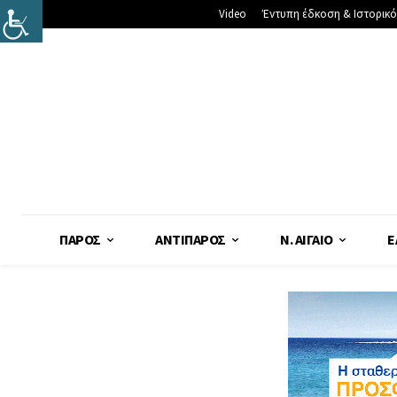
Video
Έντυπη έδκοση & Ιστορικό
ΠΆΡΟΣ
ΑΝΤΊΠΑΡΟΣ
Ν. ΑΙΓΑΊΟ
Ε