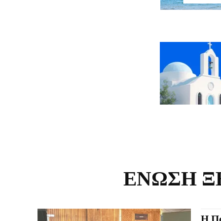
ΕΝΩΣΗ Ξ
Η Πά