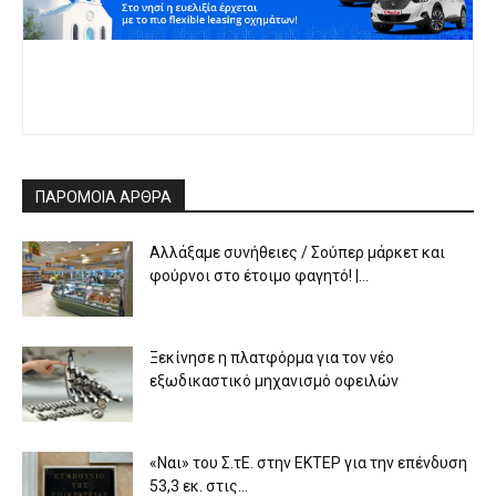
ΠΑΡΟΜΟΙΑ ΑΡΘΡΑ
Αλλάξαμε συνήθειες / Σούπερ μάρκετ και
φούρνοι στο έτοιμο φαγητό! |...
Ξεκίνησε η πλατφόρμα για τον νέο
εξωδικαστικό μηχανισμό οφειλών
«Ναι» του Σ.τΕ. στην ΕΚΤΕΡ για την επένδυση
53,3 εκ. στις...