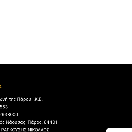
α
ωνή της Πάρου Ι.Κ.Ε.
563
2938000
ός Νάουσας, Πάρος, 84401
 ΡΑΓΚΟΥΣΗΣ ΝΙΚΟΛΑΟΣ