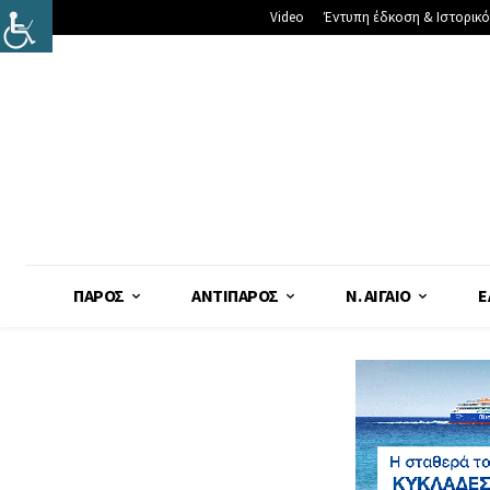
Video
Έντυπη έδκοση & Ιστορικό
ΠΆΡΟΣ
ΑΝΤΊΠΑΡΟΣ
Ν. ΑΙΓΑΊΟ
Ε