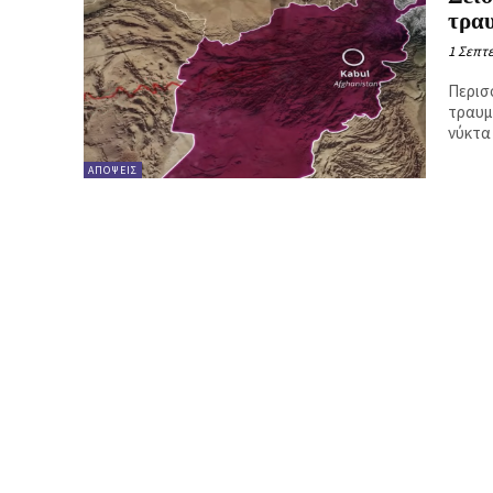
τρα
1 Σεπτε
Περισ
τραυμ
νύκτα
ΑΠΌΨΕΙΣ