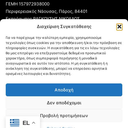
ΓΕΜΗ 157972938000
Περιφερειακός Νάουσας, Πάρος, 84401
Εκπρόσωπος ΡΑΓΚΟΥΣΗΣ ΝΙΚΟΛΑΟΣ
Διαχείριση Συγκατάθεσης
T:
22840 53555
Για να παρέχουμε την καλύτερη εμπειρία, χρησιμοποιούμε
Κ:
6977 248885
τεχνολογίες όπως cookies για την αποθήκευση ή/και την πρόσβαση σε
πληροφορίες συσκευών. Η συγκατάθεση για τις εν λόγω τεχνολογίες
E:
foni@typoparos.gr
(για αγγελίες:
sales@typoparos.gr
)
θα μας επιτρέψει να επεξεργαστούμε δεδομένα προσωπικού
χαρακτήρα, όπως συμπεριφορά περιήγησης ή μοναδικά
αναγνωριστικά σε αυτόν τον ιστότοπο. Η μη συγκατάθεση ή η
ανάκληση της συγκατάθεσης, μπορεί να επηρεάσει αρνητικά
Πολιτική απορρήτου & Cookies
ορισμένες λειτουργίες και δυνατότητες.
Δήλωση Συμμόρφωσης
Αποδοχή
Όροι Χρήσης
Ταυτότητα
Δεν αποδέχομαι
Πολιτική Cookies (ΕΕ)
Προβολή προτιμήσεων
EL