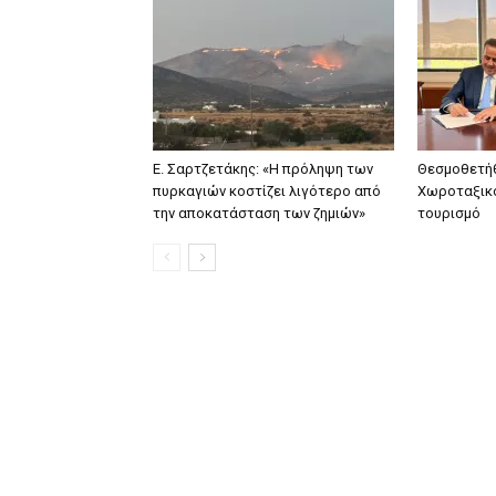
Ε. Σαρτζετάκης: «Η πρόληψη των
Θεσμοθετήθ
πυρκαγιών κοστίζει λιγότερο από
Χωροταξικό
την αποκατάσταση των ζημιών»
τουρισμό