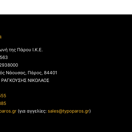
α
ωνή της Πάρου Ι.Κ.Ε.
563
2938000
ός Νάουσας, Πάρος, 84401
 ΡΑΓΚΟΥΣΗΣ ΝΙΚΟΛΑΟΣ
555
885
paros.gr
(για αγγελίες:
sales@typoparos.gr
)