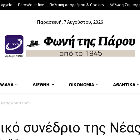
 Αρχείο
ParosVoice live
Πολιτική απορρήτου & Cookies
Δήλωση Συμμόρ
Παρασκευή, 7 Αυγούστου, 2026
ΛΛΆΔΑ
ΔΙΕΘΝΉ
ΟΙΚΟΝΟΜΊΑ
ΑΘΛΗΤΙΚΆ
ς Νέας Αριστεράς
τικό συνέδριο της Νέα