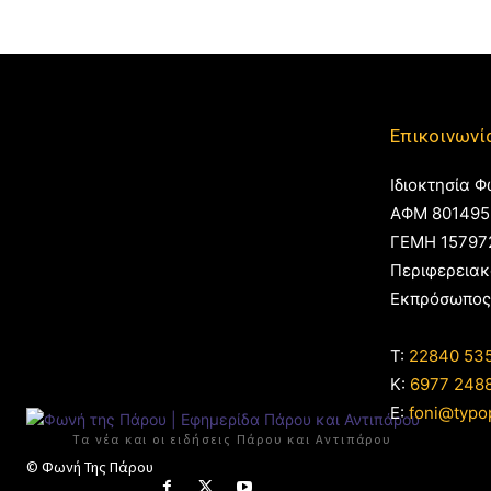
Επικοινωνί
Ιδιοκτησία Φ
ΑΦΜ 801495
ΓΕΜΗ 15797
Περιφερειακ
Εκπρόσωπος
T:
22840 53
Κ:
6977 248
E:
foni@typo
Τα νέα και οι ειδήσεις Πάρου και Αντιπάρου
© Φωνή Της Πάρου