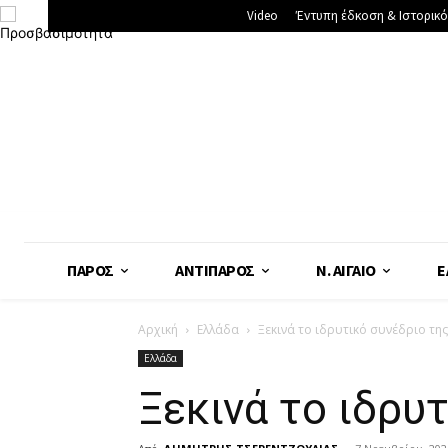
Video
Έντυπη έδκοση & Ιστορικό
ΠΆΡΟΣ
ΑΝΤΊΠΑΡΟΣ
Ν. ΑΙΓΑΊΟ
Ε
Αρχική
Ελλάδα
Ξεκινά το ιδρυτικό συνέδριο τη
Ελλάδα
Ξεκινά το ιδρυ