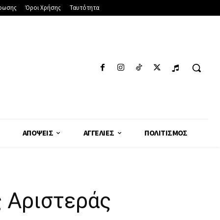
φωσης
Όροι Χρήσης
Ταυτότητα
ΑΠΌΨΕΙΣ
ΑΓΓΕΛΊΕΣ
ΠΟΛΙΤΙΣΜΌΣ
ς Αριστεράς