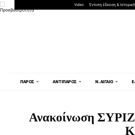
Video
Έντυπη έδκοση & Ιστορικό
ΠΆΡΟΣ
ΑΝΤΊΠΑΡΟΣ
Ν. ΑΙΓΑΊΟ
Ε
Ανακοίνωση ΣΥΡΙΖΑ
Κ