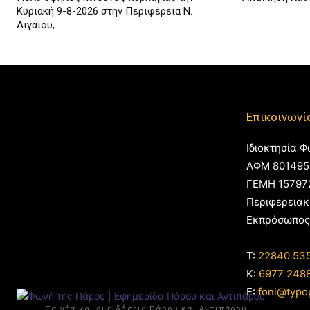
Κυριακή 9-8-2026 στην Περιφέρεια Ν.
Αιγαίου,...
Επικοινωνί
Ιδιοκτησία Φ
ΑΦΜ 801495
ΓΕΜΗ 15797
Περιφερειακ
Εκπρόσωπος
T:
22840 53
Κ:
6977 248
E:
foni@typo
Τα νέα και οι ειδήσεις Πάρου και Αντιπάρου