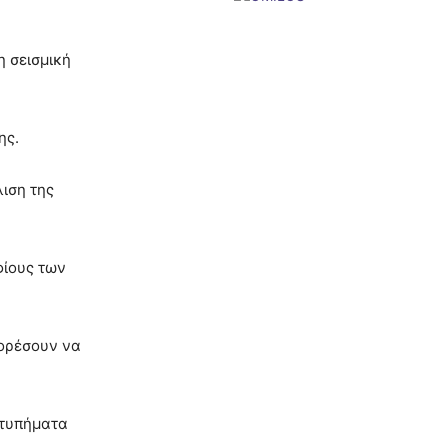
η σεισμική
ης.
λιση της
φίους των
πορέσουν να
χτυπήματα