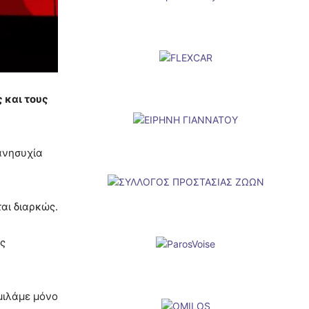
 και τους
ανησυχία
αι διαρκώς.
ις
μιλάμε μόνο