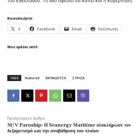
του Εγκέλαδου. Το ίδιο οφείλει να κάνει και η κυβέρνηση.
Κοινοποιήστε:
X
Facebook
Email
Εκτύπωση
Μου αρέσει αυτό:
TAGS
featured
ΕΚΠΑΙΔΕΥΣΗ
ΣΥΡΙΖΑ
Προηγούμενο άρθρο
M/V Paroship: Η Seanergy Maritime ολοκλήρωσε τον
δεξαμενισμό και την αναβάθμιση του πλοίου