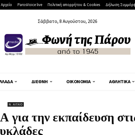
 Αρχείο
ParosVoice live
Πολιτική απορρήτου & Cookies
Δήλωση Συμμόρ
Σάββατο, 8 Αυγούστου, 2026
ΛΛΆΔΑ
ΔΙΕΘΝΉ
ΟΙΚΟΝΟΜΊΑ
ΑΘΛΗΤΙΚΆ
Ν. ΑΙΓΑΊΟ
 για την εκπαίδευση στι
υκλάδες