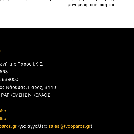
μονομερή απόφαση του...
α
ωνή της Πάρου Ι.Κ.Ε.
563
2938000
ός Νάουσας, Πάρος, 84401
 ΡΑΓΚΟΥΣΗΣ ΝΙΚΟΛΑΟΣ
555
885
paros.gr
(για αγγελίες:
sales@typoparos.gr
)