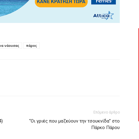
να νάουσας
πάρος
Επόμενο άρθρο
4)
“Οι γριές που μαζεύουν την τσουκνίδα” στο
Πάρκο Πάρου