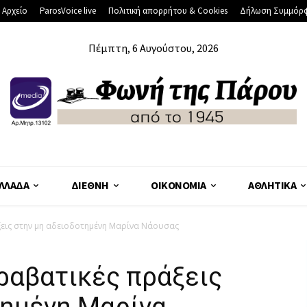
 Αρχείο
ParosVoice live
Πολιτική απορρήτου & Cookies
Δήλωση Συμμόρ
Πέμπτη, 6 Αυγούστου, 2026
ΛΛΆΔΑ
ΔΙΕΘΝΉ
ΟΙΚΟΝΟΜΊΑ
ΑΘΛΗΤΙΚΆ
εις στην μη αδειοδοτημένη Μαρίνα Νάουσας
ραβατικές πράξεις