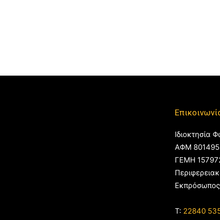
Επικοινωνί
Ιδιοκτησία Φ
ΑΦΜ 801495
ΓΕΜΗ 15797
Περιφερειακ
Εκπρόσωπος
T:
22840 53