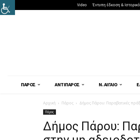
Video
Έντυπη έδκοση & Ιστορικό
ΠΆΡΟΣ
ΑΝΤΊΠΑΡΟΣ
Ν. ΑΙΓΑΊΟ
Ε
Αρχική
Πάρος
Δήμος Πάρου: Παραβατικές πράξ
Πάρος
Δήμος Πάρου: Πα