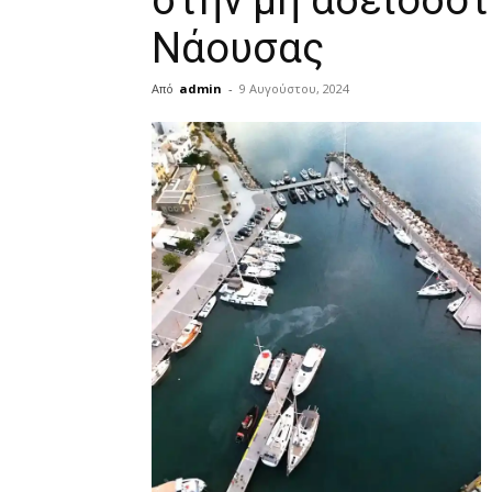
στην μη αδειοδο
Νάουσας
Από
admin
-
9 Αυγούστου, 2024