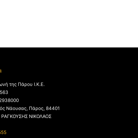
α
ωνή της Πάρου Ι.Κ.Ε.
563
2938000
ός Νάουσας, Πάρος, 84401
 ΡΑΓΚΟΥΣΗΣ ΝΙΚΟΛΑΟΣ
555